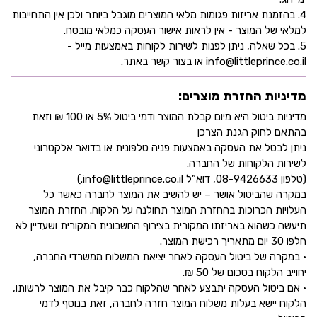
4. בהזמנת אריזות פגומות מלאי המוצרים מוגבל ביותר ולכן אין התחייבות
למלאי של המוצר - אין לראות אישור העסקה כמלאי מובטח.
5. בכל שאלה, ניתן לפנות לשירות לקוחות באמצעות מייל -
info@littleprince.co.il או בצור קשר באתר.
מדיניות החזרת מוצרים:
מדיניות ביטול היא מיום קבלת המוצר ודמי ביטול 5% או 100 ₪ וזאת
בהתאם לחוק הגנת הצרכן
ניתן לבטל את העסקה באמצעות פניה טלפונית או בדואר אלקטרוני
לשירות הלקוחות של החברה.
(טלפון 08-9426633, דוא”ל info@littleprince.co.il.)
במקרה שהביטול אושר – יש להשיב את המוצר לחברה כאשר כל
העלויות הכרוכות בהחזרת המוצר תחולנה על הלקוח. החזרת המוצר
תיעשה כשהוא באריזתו המקורית בצירוף החשבונית המקורית ושעדיין לא
חלפו 30 יום מתאריך רכישת המוצר.
• במקרה של ביטול העסקה לאחר יציאת המשלוח ממשרדי החברה,
יחוייב הלקוח בסכום של 50 ₪.
• אם ביטול העסקה יתבצע לאחר שהלקוח כבר קיבל את המוצר לרשותו,
הלקוח יישא בעלות משלוח המוצר חזרה לחברה, זאת בנוסף לדמי