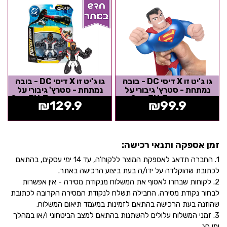
גו ג'יט זו X דיסי DC - בובה
גו ג'יט זו X דיסי DC - בובה
נמתחת - סטרץ' גיבורי על
נמתחת - סטרץ' גיבורי על
סופרמן - Goo Jit Zu
מיסטר טריפיק - Goo Jit Zu
₪
129.9
₪
99.9
זמן אספקה ותנאי רכישה:
1. החברה תדאג לאספקת המוצר ללקוח'ה, עד 14 ימי עסקים, בהתאם
לכתובת שהוקלדה על ידו/ה בעת ביצוע הרכישה באתר.
2. לקוחות שבחרו לאסוף את המשלוח מנקודת מסירה - אין אפשרות
לבחור נקודת מסירה. החבילה תשלח לנקודת המסירה הקרובה לכתובת
שהוזנה בעת הרכישה בהתאם לזמינות במעמד תיאום המשלוח.
3. זמני המשלוח עלולים להשתנות בהתאם למצב הביטחוני ו/או במהלך
ימי חג.