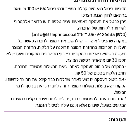
מדיניות החזרת מוצרים:
מדיניות ביטול היא מיום קבלת המוצר ודמי ביטול 5% או 100 ₪ וזאת
בהתאם לחוק הגנת הצרכן
ניתן לבטל את העסקה באמצעות פניה טלפונית או בדואר אלקטרוני
לשירות הלקוחות של החברה.
(טלפון 08-9426633, דוא”ל info@littleprince.co.il.)
במקרה שהביטול אושר – יש להשיב את המוצר לחברה כאשר כל
העלויות הכרוכות בהחזרת המוצר תחולנה על הלקוח. החזרת המוצר
תיעשה כשהוא באריזתו המקורית בצירוף החשבונית המקורית ושעדיין לא
חלפו 30 יום מתאריך רכישת המוצר.
• במקרה של ביטול העסקה לאחר יציאת המשלוח ממשרדי החברה,
יחוייב הלקוח בסכום של 50 ₪.
• אם ביטול העסקה יתבצע לאחר שהלקוח כבר קיבל את המוצר לרשותו,
הלקוח יישא בעלות משלוח המוצר חזרה לחברה, זאת בנוסף לדמי
הביטול.
*התמונות באתר להמחשה בלבד, יכולים להיות שינויים קלים במוצרים
המגיעים בפועל, שינויים אלא אינם עילה לביטול הזמנה.
תגובות: