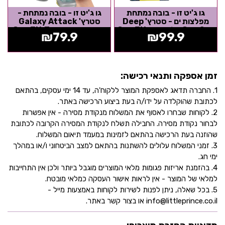
גו ג'יט זו - בובה נמתחת
גו ג'יט זו - בובה נמתחת -
מפלצות ים - סטרץ' Deep
סטרץ' Galaxy Attack
Goo Sea בלזאגון - Goo Jit
טראש אסטרו - Goo Jit Zu
₪
79.9
₪
99.9
Zu
זמן אספקה ותנאי רכישה:
1. החברה תדאג לאספקת המוצר ללקוח'ה, עד 14 ימי עסקים, בהתאם
לכתובת שהוקלדה על ידו/ה בעת ביצוע הרכישה באתר.
2. לקוחות שבחרו לאסוף את המשלוח מנקודת מסירה - אין אפשרות
לבחור נקודת מסירה. החבילה תשלח לנקודת המסירה הקרובה לכתובת
שהוזנה בעת הרכישה בהתאם לזמינות במעמד תיאום המשלוח.
3. זמני המשלוח עלולים להשתנות בהתאם למצב הביטחוני ו/או במהלך
ימי חג.
4. בהזמנת אריזות פגומות מלאי המוצרים מוגבל ביותר ולכן אין התחייבות
למלאי של המוצר - אין לראות אישור העסקה כמלאי מובטח.
5. בכל שאלה, ניתן לפנות לשירות לקוחות באמצעות מייל -
info@littleprince.co.il או בצור קשר באתר.