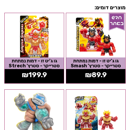
מוצרים דומים:
גו ג'יט זו - דמות נמתחת
גו ג'יט זו - דמות נמתחת
סטרייקר - סטרץ' Smash
סטרייקר - סטרץ' Strech
Strikers טרורבול השור -
Strikers בלאזאגון דלוקס
₪
199.9
₪
89.9
Goo Jit...
עם נשק -...