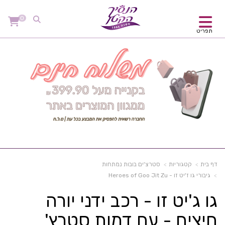
0
תפריט
דף בית
קטגוריות
סטרצ'ים בובות נמתחות
גיבורי גו ז'יט זו - Heroes of Goo Jit Zu
גו ג'יט זו - רכב ידני יורה
חיצים - עם דמות סטרץ'