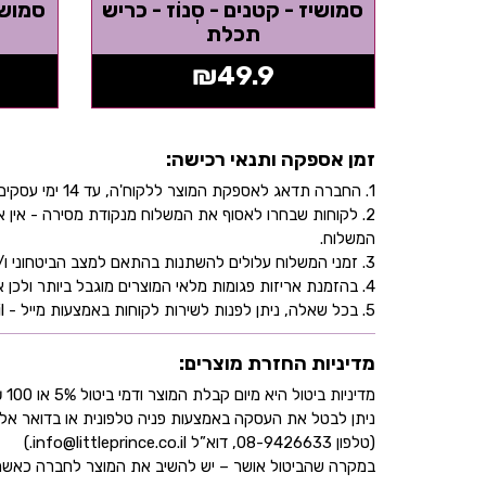
סמושיז - קטנים - סְנוֹז - כריש
סמושיז
תכלת
₪
49.9
זמן אספקה ותנאי רכישה:
1. החברה תדאג לאספקת המוצר ללקוח'ה, עד 14 ימי עסקים, בהתאם לכתובת שהוקלדה על ידו/ה בעת ביצוע הרכישה באתר.
2. לקוחות שבחרו לאסוף את המשלוח מנקודת מסירה - אי
המשלוח.
3. זמני המשלוח עלולים להשתנות בהתאם למצב הביטחוני ו/או במהלך ימי חג.
4. בהזמנת אריזות פגומות מלאי המוצרים מוגבל ביותר ולכן אין התחייבות למלאי של המוצר - אין לראות אישור העסקה כמלאי מובטח.
5. בכל שאלה, ניתן לפנות לשירות לקוחות באמצעות מייל - info@littleprince.co.il או בצור קשר באתר.
מדיניות החזרת מוצרים:
מדיניות ביטול היא מיום קבלת המוצר ודמי ביטול 5% או 100 ₪ וזאת בהתאם לחוק הגנת הצרכן
ניתן לבטל את העסקה באמצעות פניה טלפונית או בדואר אל
(טלפון 08-9426633, דוא”ל info@littleprince.co.il.)
במקרה שהביטול אושר – יש להשיב את המוצר לחברה כאשר 