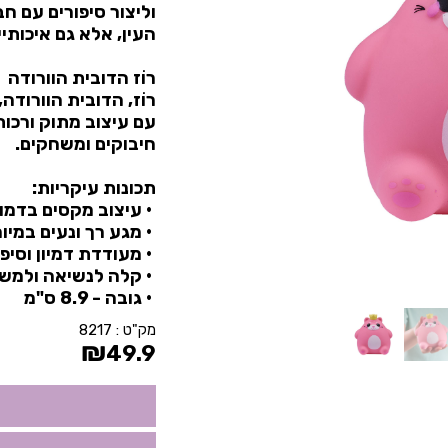
וליצור סיפורים עם ח
העין, אלא גם איכותיי
רוֹז הדובית הוורודה
רוֹז, הדובית הוורוד
עם עיצוב מתוק ורכו
חיבוקים ומשחקים.
תכונות עיקריות:
• עיצוב מקסים בדמות
• מגע רך ונעים במיו
• מעודדת דמיון וסיפ
• קלה לנשיאה ולמשח
• גובה - 8.9 ס"מ
מק"ט :
8217
₪
49.9