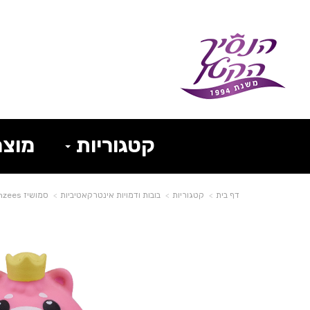
קטגוריות
מוצר
דף בית
קטגוריות
בובות ודמויות אינטרקאטיביות
סמושיז Smooshzees