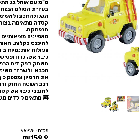
ס"מ עם אוהל גג מתק
בעזרת הסולם הנפתח,
הגג ולהתכונן למשימ
קסדה מתאימה בצורה
הרפתקה.
מאפיינים מציאותיים
להיכנס בקלות. האור
פעולות אותנטיות ביו
כיבוי אש, גרזן ופטיש
משחק תפקידים הרפתק
הכבאי ולשחזר משימו
את הדמיון ומספק כיף 
רכב השטח החזק ודמו
לחובבי כיבוי אש קטני
🚒 מתאים לילדים מגיל 3 ומע
מק"ט :
95925
₪
159.9