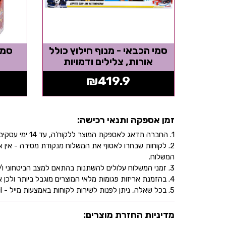
סמי הכבאי - מנוף חילוץ כולל
סמי
אורות, צלילים ודמויות
₪
419.9
זמן אספקה ותנאי רכישה:
1. החברה תדאג לאספקת המוצר ללקוח'ה, עד 14 ימי עסקים, בהתאם לכתובת שהוקלדה על ידו/ה בעת ביצוע הרכישה באתר.
2. לקוחות שבחרו לאסוף את המשלוח מנקודת מסירה - אי
המשלוח.
3. זמני המשלוח עלולים להשתנות בהתאם למצב הביטחוני ו/או במהלך ימי חג.
4. בהזמנת אריזות פגומות מלאי המוצרים מוגבל ביותר ולכן אין התחייבות למלאי של המוצר - אין לראות אישור העסקה כמלאי מובטח.
5. בכל שאלה, ניתן לפנות לשירות לקוחות באמצעות מייל - info@littleprince.co.il או בצור קשר באתר.
מדיניות החזרת מוצרים: