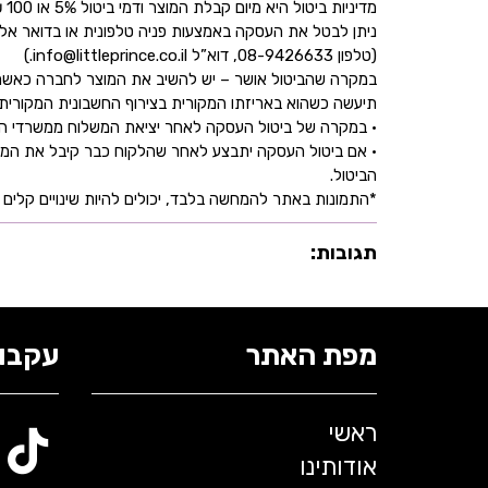
מדיניות ביטול היא מיום קבלת המוצר ודמי ביטול 5% או 100 ₪ וזאת בהתאם לחוק הגנת הצרכן
ניתן לבטל את העסקה באמצעות פניה טלפונית או בדואר אל
(טלפון 08-9426633, דוא”ל info@littleprince.co.il.)
במקרה שהביטול אושר – יש להשיב את המוצר לחברה כאשר 
תיעשה כשהוא באריזתו המקורית בצירוף החשבונית המקורית ושעדיין לא חלפו 30 יו
• במקרה של ביטול העסקה לאחר יציאת המשלוח ממשרדי החברה,
• אם ביטול העסקה יתבצע לאחר שהלקוח כבר קיבל את המוצ
הביטול.
*התמונות באתר להמחשה בלבד, יכולים להיות שינויים קלים ב
תגובות:
מפת האתר
עקבו 
ראשי
אודותינו