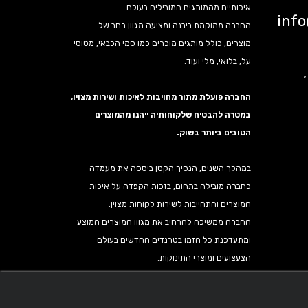
איכותיים מהמותגים המובילים בעולם.
inf
החברה ממוקמת ביבנה ומציעה מגוון רחב של
מוצרים, כולל מותגים מוכרים כמו סמי הכבאי, מטוסי
על, בלואי, מלי ועוד.
נה,
החברה פועלת מתוך מחויבות לאיכות ושירות מצוין,
במטרה להבטיח שלקוחותיה ייהנו מהמוצרים
הטובים ביותר בשוק.
במהלך השנים, הנסיך הקטן ביססה את מעמדה
כחברה מובילה בתחום, בזכות הקפדה על איכות
המוצרים והתחייבות לשירות לקוחות מצוין.
החברה ממשיכה להרחיב את מגוון המוצרים המוצע
ומתעדכנת כל הזמן בטרנדים החדשים בעולם
הצעצועים ומוצרי התינוקות.