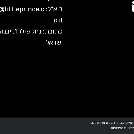
דוא"ל:
littleprince.c
o@
o.il
כתובת: נחל פולג 1, יב
ישראל
אתר זה מופעל באמצעות
Wobily
חנות וירטואלית | אתר אינטרנט