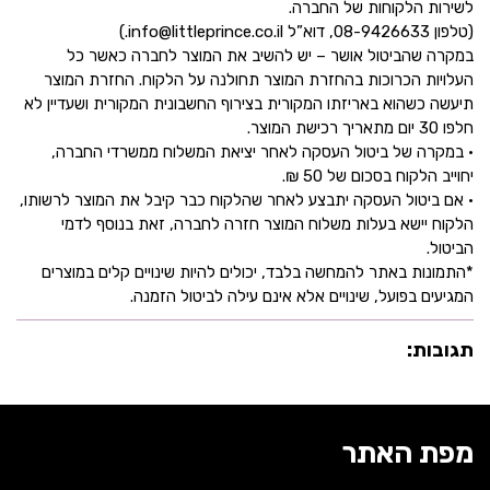
לשירות הלקוחות של החברה.
(טלפון 08-9426633, דוא”ל info@littleprince.co.il.)
במקרה שהביטול אושר – יש להשיב את המוצר לחברה כאשר כל
העלויות הכרוכות בהחזרת המוצר תחולנה על הלקוח. החזרת המוצר
תיעשה כשהוא באריזתו המקורית בצירוף החשבונית המקורית ושעדיין לא
חלפו 30 יום מתאריך רכישת המוצר.
• במקרה של ביטול העסקה לאחר יציאת המשלוח ממשרדי החברה,
יחוייב הלקוח בסכום של 50 ₪.
• אם ביטול העסקה יתבצע לאחר שהלקוח כבר קיבל את המוצר לרשותו,
הלקוח יישא בעלות משלוח המוצר חזרה לחברה, זאת בנוסף לדמי
הביטול.
*התמונות באתר להמחשה בלבד, יכולים להיות שינויים קלים במוצרים
המגיעים בפועל, שינויים אלא אינם עילה לביטול הזמנה.
תגובות:
מפת האתר