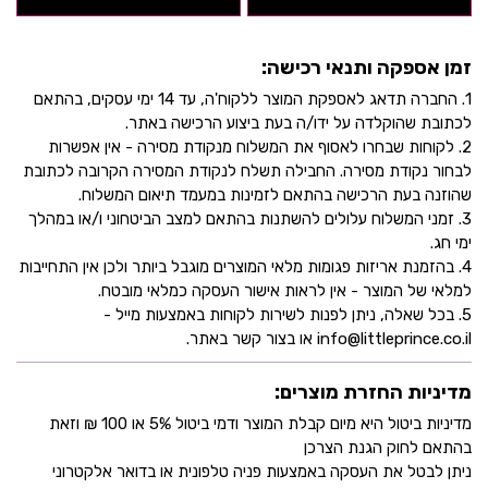
זמן אספקה ותנאי רכישה:
1. החברה תדאג לאספקת המוצר ללקוח'ה, עד 14 ימי עסקים, בהתאם
לכתובת שהוקלדה על ידו/ה בעת ביצוע הרכישה באתר.
2. לקוחות שבחרו לאסוף את המשלוח מנקודת מסירה - אין אפשרות
לבחור נקודת מסירה. החבילה תשלח לנקודת המסירה הקרובה לכתובת
שהוזנה בעת הרכישה בהתאם לזמינות במעמד תיאום המשלוח.
3. זמני המשלוח עלולים להשתנות בהתאם למצב הביטחוני ו/או במהלך
ימי חג.
4. בהזמנת אריזות פגומות מלאי המוצרים מוגבל ביותר ולכן אין התחייבות
למלאי של המוצר - אין לראות אישור העסקה כמלאי מובטח.
5. בכל שאלה, ניתן לפנות לשירות לקוחות באמצעות מייל -
info@littleprince.co.il או בצור קשר באתר.
מדיניות החזרת מוצרים:
מדיניות ביטול היא מיום קבלת המוצר ודמי ביטול 5% או 100 ₪ וזאת
בהתאם לחוק הגנת הצרכן
ניתן לבטל את העסקה באמצעות פניה טלפונית או בדואר אלקטרוני