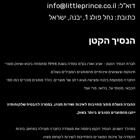
דוא"ל:
littleprince.co.il
info@
כתובת: נחל פולג 1, יבנה, ישראל
הנסיך הקטן
חברת הנסיך הקטן - אביב ואורן בע"מ נוסדה בשנת 1994 ומתמחה ביבוא ושיווק מוצרי
תינוקות וצעצועים איכותיים מהמותגים המובילים בעולם.
החברה ממוקמת ביבנה ומציעה מגוון רחב של מוצרים, כולל מותגים מוכרים כמו סמי
הכבאי, מטוסי על, בלואי, מלי ועוד.
החברה פועלת מתוך מחויבות לאיכות ושירות מצוין, במטרה להבטיח שלקוחותיה
ייהנו מהמוצרים הטובים ביותר בשוק.
במהלך השנים, הנסיך הקטן ביססה את מעמדה כחברה מובילה בתחום, בזכות
הקפדה על איכות המוצרים והתחייבות לשירות לקוחות מצוין.