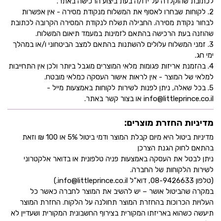
לכתובת שהוקלדה על ידו/ה בעת ביצוע הרכישה באתר.
2. לקוחות שבחרו לאסוף את המשלוח מנקודת מסירה - אין אפשרות
לבחור נקודת מסירה. החבילה תשלח לנקודת המסירה הקרובה לכתובת
שהוזנה בעת הרכישה בהתאם לזמינות במעמד תיאום המשלוח.
3. זמני המשלוח עלולים להשתנות בהתאם למצב הביטחוני ו/או במהלך
ימי חג.
4. בהזמנת אריזות פגומות מלאי המוצרים מוגבל ביותר ולכן אין התחייבות
למלאי של המוצר - אין לראות אישור העסקה כמלאי מובטח.
5. בכל שאלה, ניתן לפנות לשירות לקוחות באמצעות מייל -
info@littleprince.co.il או בצור קשר באתר.
מדיניות החזרת מוצרים:
מדיניות ביטול היא מיום קבלת המוצר ודמי ביטול 5% או 100 ₪ וזאת
בהתאם לחוק הגנת הצרכן
ניתן לבטל את העסקה באמצעות פניה טלפונית או בדואר אלקטרוני
לשירות הלקוחות של החברה.
(טלפון 08-9426633, דוא”ל info@littleprince.co.il.)
במקרה שהביטול אושר – יש להשיב את המוצר לחברה כאשר כל
העלויות הכרוכות בהחזרת המוצר תחולנה על הלקוח. החזרת המוצר
תיעשה כשהוא באריזתו המקורית בצירוף החשבונית המקורית ושעדיין לא