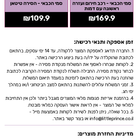
סמי הכבאי - רכב חירום ועזרה
סמי הכבאי - הסירה טיטאן
ראשונה עם דמות
₪
109.9
₪
169.9
זמן אספקה ותנאי רכישה:
1. החברה תדאג לאספקת המוצר ללקוח'ה, עד 14 ימי עסקים, בהתאם
לכתובת שהוקלדה על ידו/ה בעת ביצוע הרכישה באתר.
2. לקוחות שבחרו לאסוף את המשלוח מנקודת מסירה - אין אפשרות
לבחור נקודת מסירה. החבילה תשלח לנקודת המסירה הקרובה לכתובת
שהוזנה בעת הרכישה בהתאם לזמינות במעמד תיאום המשלוח.
3. זמני המשלוח עלולים להשתנות בהתאם למצב הביטחוני ו/או במהלך
ימי חג.
4. בהזמנת אריזות פגומות מלאי המוצרים מוגבל ביותר ולכן אין התחייבות
למלאי של המוצר - אין לראות אישור העסקה כמלאי מובטח.
5. בכל שאלה, ניתן לפנות לשירות לקוחות באמצעות מייל -
info@littleprince.co.il או בצור קשר באתר.
מדיניות החזרת מוצרים: