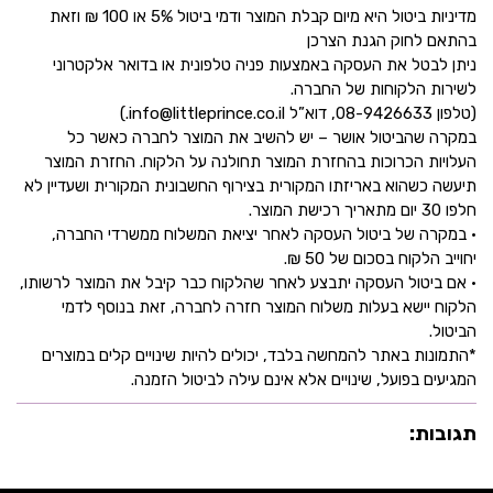
מדיניות ביטול היא מיום קבלת המוצר ודמי ביטול 5% או 100 ₪ וזאת
בהתאם לחוק הגנת הצרכן
ניתן לבטל את העסקה באמצעות פניה טלפונית או בדואר אלקטרוני
לשירות הלקוחות של החברה.
(טלפון 08-9426633, דוא”ל info@littleprince.co.il.)
במקרה שהביטול אושר – יש להשיב את המוצר לחברה כאשר כל
העלויות הכרוכות בהחזרת המוצר תחולנה על הלקוח. החזרת המוצר
תיעשה כשהוא באריזתו המקורית בצירוף החשבונית המקורית ושעדיין לא
חלפו 30 יום מתאריך רכישת המוצר.
• במקרה של ביטול העסקה לאחר יציאת המשלוח ממשרדי החברה,
יחוייב הלקוח בסכום של 50 ₪.
• אם ביטול העסקה יתבצע לאחר שהלקוח כבר קיבל את המוצר לרשותו,
הלקוח יישא בעלות משלוח המוצר חזרה לחברה, זאת בנוסף לדמי
הביטול.
*התמונות באתר להמחשה בלבד, יכולים להיות שינויים קלים במוצרים
המגיעים בפועל, שינויים אלא אינם עילה לביטול הזמנה.
תגובות: