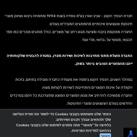
חברת הנסיך הקטן - אביב ואורן בע"מ נוסדה בשנת 1994 ומתמחה ביבוא ושיווק מוצרי
תינוקות וצעצועים איכותיים מהמותגים המובילים בעולם.
החברה ממוקמת ביבנה ומציעה מגוון רחב של מוצרים, כולל מותגים מוכרים כמו סמי
הכבאי, מטוסי על, בלואי, מלי ועוד.
החברה פועלת מתוך מחויבות לאיכות ושירות מצוין, במטרה להבטיח שלקוחותיה
ייהנו מהמוצרים הטובים ביותר בשוק.
במהלך השנים, הנסיך הקטן ביססה את מעמדה כחברה מובילה בתחום, בזכות
הקפדה על איכות המוצרים והתחייבות לשירות לקוחות מצוין.
החברה ממשיכה להרחיב את מגוון המוצרים המוצע ומתעדכנת כל הזמן בטרנדים
החדשים בעולם הצעצועים ומוצרי התינוקות.
האתר שלנו משתמש בקובצי Cookies כדי לשפר את חוויית הגלישה
שלך ולהתאים עבורך תכנים ושירותים.
אתר זה מופעל באמצעות
Wobily
בלחיצה על "מאשר" אתה מסכים לשימוש שלנו בקובצי Cookies
בהתאם למדיניות הפרטיות.
מאשר