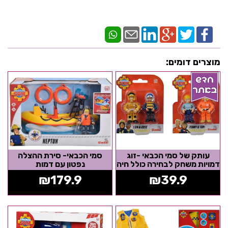
מוצרים דומים:
עותק של סמי הכבאי -זוג
סמי הכבאי- סירת ההצלה
דמויות משחק לבחירה כולל חיה
נפטון עם דמות
וציוד נלווה
₪
179.9
₪
39.9