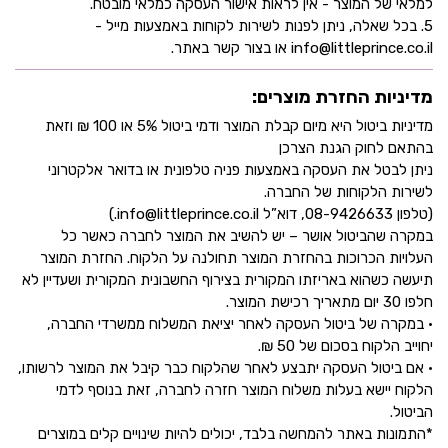
למלאי של המוצר - אין לראות אישור העסקה כמלאי מובטח.
5. בכל שאלה, ניתן לפנות לשירות לקוחות באמצעות מייל -
info@littleprince.co.il או בצור קשר באתר.
מדיניות החזרת מוצרים:
מדיניות ביטול היא מיום קבלת המוצר ודמי ביטול 5% או 100 ₪ וזאת
בהתאם לחוק הגנת הצרכן
ניתן לבטל את העסקה באמצעות פניה טלפונית או בדואר אלקטרוני
לשירות הלקוחות של החברה.
(טלפון 08-9426633, דוא”ל info@littleprince.co.il.)
במקרה שהביטול אושר – יש להשיב את המוצר לחברה כאשר כל
העלויות הכרוכות בהחזרת המוצר תחולנה על הלקוח. החזרת המוצר
תיעשה כשהוא באריזתו המקורית בצירוף החשבונית המקורית ושעדיין לא
חלפו 30 יום מתאריך רכישת המוצר.
• במקרה של ביטול העסקה לאחר יציאת המשלוח ממשרדי החברה,
יחוייב הלקוח בסכום של 50 ₪.
• אם ביטול העסקה יתבצע לאחר שהלקוח כבר קיבל את המוצר לרשותו,
הלקוח יישא בעלות משלוח המוצר חזרה לחברה, זאת בנוסף לדמי
הביטול.
*התמונות באתר להמחשה בלבד, יכולים להיות שינויים קלים במוצרים