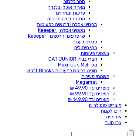
סטריליזטור
מאדה אוכל ובלנדר
ערכות ומארזים
מתנות לידה וניו בורן
מקטיני אסלה ודרגשים לפעוטות
מקטיני אסלה | Keeeper
שרפרפים ודרגשים | Keeeper
פנסים לעגלה
פחי חיתולים
צעצועי פעוטות
חברי בנייה CAT JUNIOR
מלי Meli מקסי Maxi
סופט בלוקס לפעוטות Soft Blocks
משטחי פעילות
Megamat
מוצרים עד 49.90 ₪
מוצרים עד 99.90 ₪
מוצרים עד 149.90 ₪
מוצרים פופולריים
היכן לקנות
אודותינו
צרו קשר