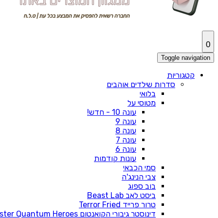
0
Toggle navigation
קטגוריות
סדרות שילדים אוהבים
בלואי
מטוסי על
עונה 10 - חדש!
עונה 9
עונה 8
עונה 7
עונה 6
עונות קודמות
סמי הכבאי
צבי הנינג'ה
בוב ספוג
ביסט לאב Beast Lab
טרור פרייד Terror Fried
דינוסטר גיבורי הקואנטום Dinoster Quantum Heroes