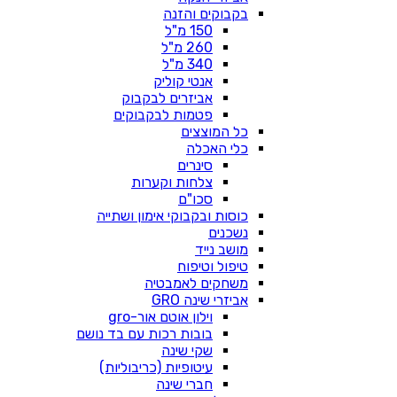
בקבוקים והזנה
150 מ"ל
260 מ"ל
340 מ"ל
אנטי קוליק
אביזרים לבקבוק
פטמות לבקבוקים
כל המוצצים
כלי האכלה
סינרים
צלחות וקערות
סכו"ם
כוסות ובקבוקי אימון ושתייה
נשכנים
מושב נייד
טיפול וטיפוח
משחקים לאמבטיה
אביזרי שינה GRO
וילון אוטם אור-gro
בובות רכות עם בד נושם
שקי שינה
עיטופיות (כריבוליות)
חברי שינה