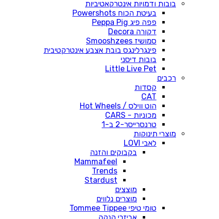
בובות ודמויות אינטרקאטיביות
בעיטת הכוח Powershots
פפה פיג Peppa Pig
דקורה Decora
סמושיז Smooshzees
פינגרלינגס בובת אצבע אינטרקטיבית
בובות דיסני
Little Live Pet
רכבים
קסדות
CAT
הוט ווילס / Hot Wheels
מכוניות - CARS
טרנסרייסר-2 ב-1
מוצרי תינוקות
לאבי LOVI
בקבוקים והזנה
Mammafeel
Trends
Stardust
מוצצים
מוצרים נלווים
טומי טיפי Tommee Tippee
אביזרי הנקה