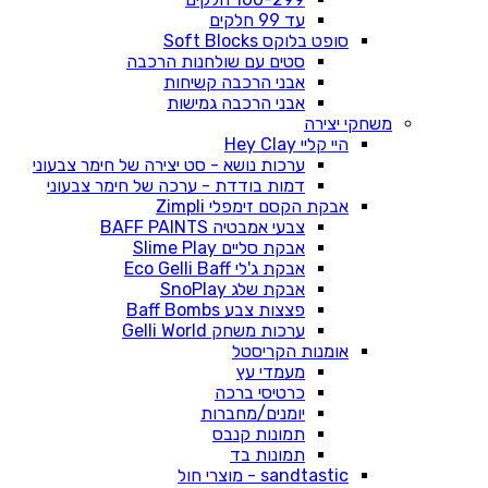
עד 99 חלקים
סופט בלוקס Soft Blocks
סטים עם שולחנות הרכבה
אבני הרכבה קשיחות
אבני הרכבה גמישות
משחקי יצירה
היי קליי Hey Clay
ערכות נושא - סט יצירה של חימר צבעוני
דמות בודדת - ערכה של חימר צבעוני
אבקת הקסם זימפלי Zimpli
צבעי אמבטיה BAFF PAINTS
אבקת סליים Slime Play
אבקת ג'לי Eco Gelli Baff
אבקת שלג SnoPlay
פצצות צבע Baff Bombs
ערכות משחק Gelli World
אומנות הקריסטל
מעמדי עץ
כרטיסי ברכה
יומנים/מחברות
תמונות קנבס
תמונות בד
sandtastic - מוצרי חול