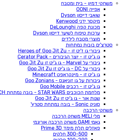
משחקי דמיון - בית ומטבח
אפייה OONI
שואבי דייסון Dyson
מיקסר ידני Kenwood
מכונת קפה DeLounghi
ערכות טיפוח לשיער דייסון Dyson
מוצרי מטבח לילדים
סטרצ'ים בובות נמתחות
גיבורי גו ז'יט זו - Heroes of Goo Jit Zu
גו ג'יט זו - יוצר הגיבורים - Cerator Pack
גיבורי על Marvel - גו ג'יט זו Goo Jit Zu
גיבורי על DC - גו ג'יט זו Goo Jit Zu
גו ג'יט זו - מיינקראפט Minecraft
גיבורות על גו זוניאנס - Goo Zonians
גו ג'יט זו - רכבים Goo Mobile
מלחמת הכוכבים STAR WARS - בובה נמתחת STRETCH
שנות אור - גו ג'יט זו Goo Jit Zu
סוניק Sonic - בובה נמתחת סטרץ'
משחקי הרכבה
מלי MELI משחק הרכבה
גאמי GAMI משחק הרכבה אוריגמי
פאזלים תלת מימד Prime 3D
300-500 חלקים
100-299 חלקים