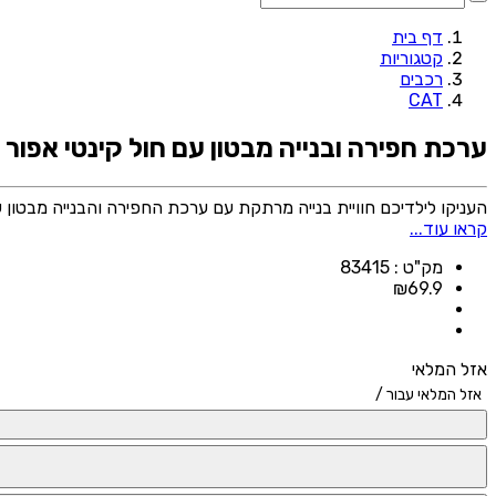
דף בית
קטגוריות
רכבים
CAT
ערכת חפירה ובנייה מבטון עם חול קינטי אפור CAT - 240 מ”ל
העניקו לילדיכם חוויית בנייה מרתקת עם ערכת החפירה והבנייה מבטון של CAT. הערכה כוללת חול קינטי אפור המדמה בטון, המאפשר לילדים ליצור, לחפור ולבנות כאילו הם באתר בנייה
קראו עוד...
מק"ט :
83415
₪
69.9
אזל המלאי
אזל המלאי עבור
/