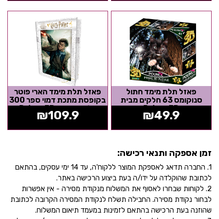
פאזל תלת מימד חתול
פאזל תלת מימד הארי פוטר
סנוקומס 63 חלקים מבית
בקופסת מתכת דמוי ספר 300
Prime 3D
חלקים מבית Prime 3D
₪
109.9
₪
49.9
זמן אספקה ותנאי רכישה:
1. החברה תדאג לאספקת המוצר ללקוח'ה, עד 14 ימי עסקים, בהתאם
לכתובת שהוקלדה על ידו/ה בעת ביצוע הרכישה באתר.
2. לקוחות שבחרו לאסוף את המשלוח מנקודת מסירה - אין אפשרות
לבחור נקודת מסירה. החבילה תשלח לנקודת המסירה הקרובה לכתובת
שהוזנה בעת הרכישה בהתאם לזמינות במעמד תיאום המשלוח.