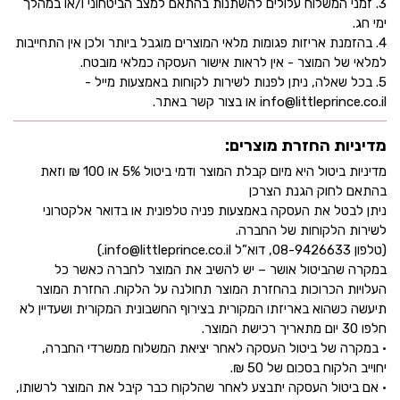
3. זמני המשלוח עלולים להשתנות בהתאם למצב הביטחוני ו/או במהלך
ימי חג.
4. בהזמנת אריזות פגומות מלאי המוצרים מוגבל ביותר ולכן אין התחייבות
למלאי של המוצר - אין לראות אישור העסקה כמלאי מובטח.
5. בכל שאלה, ניתן לפנות לשירות לקוחות באמצעות מייל -
info@littleprince.co.il או בצור קשר באתר.
מדיניות החזרת מוצרים:
מדיניות ביטול היא מיום קבלת המוצר ודמי ביטול 5% או 100 ₪ וזאת
בהתאם לחוק הגנת הצרכן
ניתן לבטל את העסקה באמצעות פניה טלפונית או בדואר אלקטרוני
לשירות הלקוחות של החברה.
(טלפון 08-9426633, דוא”ל info@littleprince.co.il.)
במקרה שהביטול אושר – יש להשיב את המוצר לחברה כאשר כל
העלויות הכרוכות בהחזרת המוצר תחולנה על הלקוח. החזרת המוצר
תיעשה כשהוא באריזתו המקורית בצירוף החשבונית המקורית ושעדיין לא
חלפו 30 יום מתאריך רכישת המוצר.
• במקרה של ביטול העסקה לאחר יציאת המשלוח ממשרדי החברה,
יחוייב הלקוח בסכום של 50 ₪.
• אם ביטול העסקה יתבצע לאחר שהלקוח כבר קיבל את המוצר לרשותו,