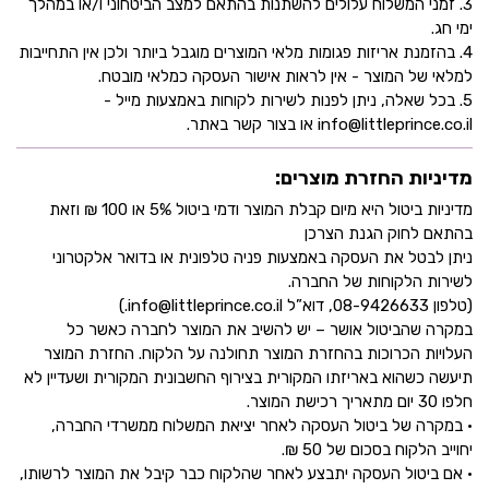
3. זמני המשלוח עלולים להשתנות בהתאם למצב הביטחוני ו/או במהלך
ימי חג.
4. בהזמנת אריזות פגומות מלאי המוצרים מוגבל ביותר ולכן אין התחייבות
למלאי של המוצר - אין לראות אישור העסקה כמלאי מובטח.
5. בכל שאלה, ניתן לפנות לשירות לקוחות באמצעות מייל -
info@littleprince.co.il או בצור קשר באתר.
מדיניות החזרת מוצרים:
מדיניות ביטול היא מיום קבלת המוצר ודמי ביטול 5% או 100 ₪ וזאת
בהתאם לחוק הגנת הצרכן
ניתן לבטל את העסקה באמצעות פניה טלפונית או בדואר אלקטרוני
לשירות הלקוחות של החברה.
(טלפון 08-9426633, דוא”ל info@littleprince.co.il.)
במקרה שהביטול אושר – יש להשיב את המוצר לחברה כאשר כל
העלויות הכרוכות בהחזרת המוצר תחולנה על הלקוח. החזרת המוצר
תיעשה כשהוא באריזתו המקורית בצירוף החשבונית המקורית ושעדיין לא
חלפו 30 יום מתאריך רכישת המוצר.
• במקרה של ביטול העסקה לאחר יציאת המשלוח ממשרדי החברה,
יחוייב הלקוח בסכום של 50 ₪.
• אם ביטול העסקה יתבצע לאחר שהלקוח כבר קיבל את המוצר לרשותו,