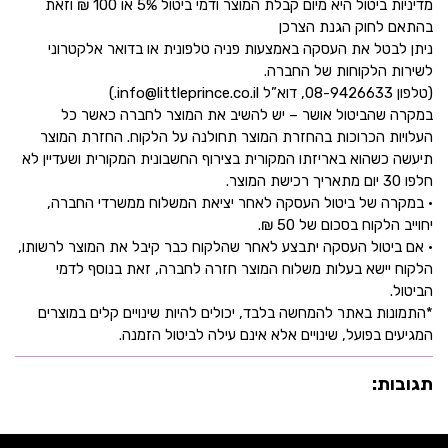
מדיניות ביטול היא מיום קבלת המוצר ודמי ביטול 5% או 100 ₪ וזאת
בהתאם לחוק הגנת הצרכן
ניתן לבטל את העסקה באמצעות פניה טלפונית או בדואר אלקטרוני
לשירות הלקוחות של החברה.
(טלפון 08-9426633, דוא”ל info@littleprince.co.il.)
במקרה שהביטול אושר – יש להשיב את המוצר לחברה כאשר כל
העלויות הכרוכות בהחזרת המוצר תחולנה על הלקוח. החזרת המוצר
תיעשה כשהוא באריזתו המקורית בצירוף החשבונית המקורית ושעדיין לא
חלפו 30 יום מתאריך רכישת המוצר.
• במקרה של ביטול העסקה לאחר יציאת המשלוח ממשרדי החברה,
יחוייב הלקוח בסכום של 50 ₪.
• אם ביטול העסקה יתבצע לאחר שהלקוח כבר קיבל את המוצר לרשותו,
הלקוח יישא בעלות משלוח המוצר חזרה לחברה, זאת בנוסף לדמי
הביטול.
*התמונות באתר להמחשה בלבד, יכולים להיות שינויים קלים במוצרים
המגיעים בפועל, שינויים אלא אינם עילה לביטול הזמנה.
תגובות: