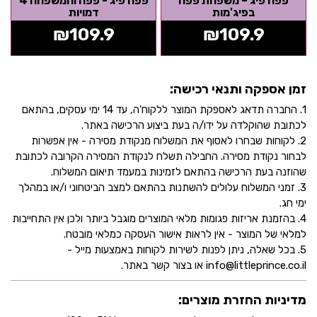
פפה פיג – משפחת פפה
פפה פיג - פפה והמשפחה 4
בפיג'מות
דמויות
₪
109.9
₪
109.9
זמן אספקה ותנאי רכישה:
1. החברה תדאג לאספקת המוצר ללקוח'ה, עד 14 ימי עסקים, בהתאם
לכתובת שהוקלדה על ידו/ה בעת ביצוע הרכישה באתר.
2. לקוחות שבחרו לאסוף את המשלוח מנקודת מסירה - אין אפשרות
לבחור נקודת מסירה. החבילה תשלח לנקודת המסירה הקרובה לכתובת
שהוזנה בעת הרכישה בהתאם לזמינות במעמד תיאום המשלוח.
3. זמני המשלוח עלולים להשתנות בהתאם למצב הביטחוני ו/או במהלך
ימי חג.
4. בהזמנת אריזות פגומות מלאי המוצרים מוגבל ביותר ולכן אין התחייבות
למלאי של המוצר - אין לראות אישור העסקה כמלאי מובטח.
5. בכל שאלה, ניתן לפנות לשירות לקוחות באמצעות מייל -
info@littleprince.co.il או בצור קשר באתר.
מדיניות החזרת מוצרים: