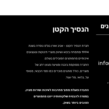
ים
הנסיך הקטן
חברת הנסיך הקטן - אביב ואורן בע"מ נוסדה בשנת
1994 ומתמחה ביבוא ושיווק מוצרי תינוקות וצעצועים
איכותיים מהמותגים המובילים בעולם.
inf
החברה ממוקמת ביבנה ומציעה מגוון רחב של
מוצרים, כולל מותגים מוכרים כמו סמי הכבאי, מטוסי
על, בלואי, מלי ועוד.
נה,
החברה פועלת מתוך מחויבות לאיכות ושירות מצוין,
במטרה להבטיח שלקוחותיה ייהנו מהמוצרים
הטובים ביותר בשוק.