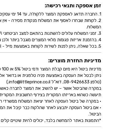
זמן אספקה ותנאי רכישה:
1. החברה תדאג לאספקת המוצר ללקוח'ה, עד 14 ימי עסקים, בהתאם לכתובת שהוקלדה על ידו/ה בעת ביצוע הרכישה באתר.
2. לקוחות שבחרו לאסוף את המשלוח מנקודת מסירה - אי
המשלוח.
3. זמני המשלוח עלולים להשתנות בהתאם למצב הביטחוני ו/או במהלך ימי חג.
4. בהזמנת אריזות פגומות מלאי המוצרים מוגבל ביותר ולכן אין התחייבות למלאי של המוצר - אין לראות אישור העסקה כמלאי מובטח.
5. בכל שאלה, ניתן לפנות לשירות לקוחות באמצעות מייל - info@littleprince.co.il או בצור קשר באתר.
מדיניות החזרת מוצרים:
מדיניות ביטול היא מיום קבלת המוצר ודמי ביטול 5% או 100 ₪ וזאת בהתאם לחוק הגנת הצרכן
ניתן לבטל את העסקה באמצעות פניה טלפונית או בדואר אל
(טלפון 08-9426633, דוא”ל info@littleprince.co.il.)
במקרה שהביטול אושר – יש להשיב את המוצר לחברה כאשר 
תיעשה כשהוא באריזתו המקורית בצירוף החשבונית המקורית ושעדיין לא חלפו 30 יו
• במקרה של ביטול העסקה לאחר יציאת המשלוח ממשרדי החברה,
• אם ביטול העסקה יתבצע לאחר שהלקוח כבר קיבל את המוצ
הביטול.
*התמונות באתר להמחשה בלבד, יכולים להיות שינויים קלים ב