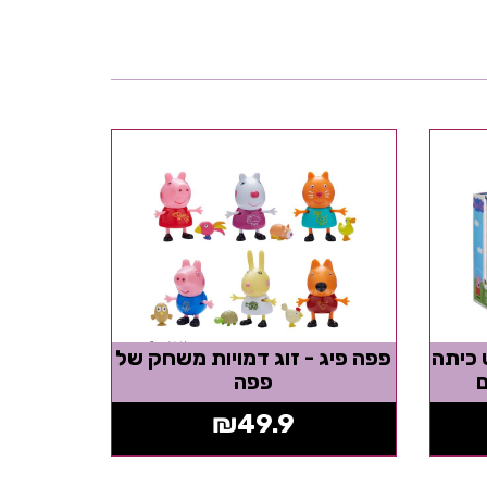
 כיתה
פפה פיג - זוג דמויות משחק של
פפה
₪
49.9