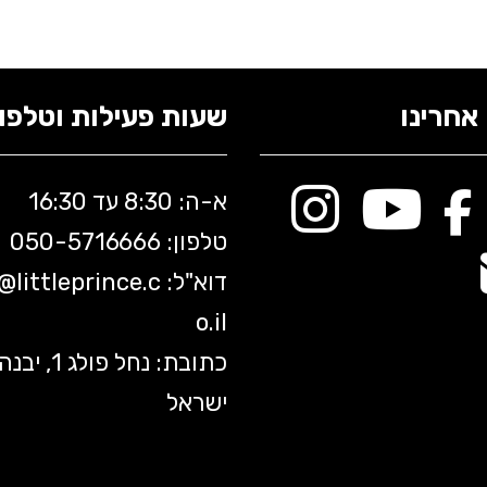
אחרינו
שעות פעילות וטלפונ
א-ה: 8:30 עד 16:30
טלפון: 050-5
716666
דוא"ל:
littleprince.c
o@
o.il
כתובת: נחל פולג 1, יב
ישראל