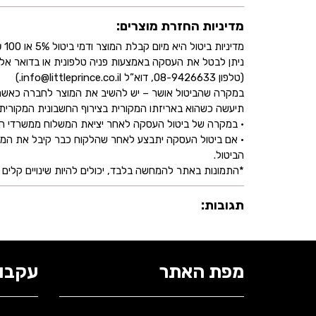
מדיניות החזרת מוצרים:
מדיניות ביטול היא מיום קבלת המוצר ודמי ביטול 5% או 100 ₪ וזאת בהתאם לחוק הגנת הצרכן
ניתן לבטל את העסקה באמצעות פניה טלפונית או בדואר אל
(טלפון 08-9426633, דוא”ל info@littleprince.co.il.)
במקרה שהביטול אושר – יש להשיב את המוצר לחברה כאשר 
תיעשה כשהוא באריזתו המקורית בצירוף החשבונית המקורית ושעדיין לא חלפו 30 יו
• במקרה של ביטול העסקה לאחר יציאת המשלוח ממשרדי החברה,
• אם ביטול העסקה יתבצע לאחר שהלקוח כבר קיבל את המוצ
הביטול.
*התמונות באתר להמחשה בלבד, יכולים להיות שינויים קלים ב
תגובות:
מפת האתר
עקבו 