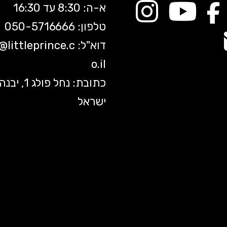
א-ה: 8:30 עד 16:30
טלפון: 050-5
716666
דוא"ל:
littleprince.c
o@
o.il
כתובת: נחל פולג 1, יב
ישראל