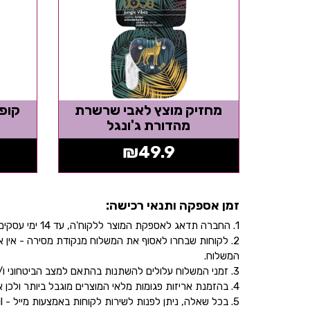
מחזיק מוצץ לאבי שרשרת
קופס
מהדורת ג'ונגל
₪
49.9
זמן אספקה ותנאי רכישה:
1. החברה תדאג לאספקת המוצר ללקוח'ה, עד 14 ימי עסקים, בהתאם לכתובת שהוקלדה על ידו/ה בעת ביצוע הרכישה באתר.
2. לקוחות שבחרו לאסוף את המשלוח מנקודת מסירה - אי
המשלוח.
3. זמני המשלוח עלולים להשתנות בהתאם למצב הביטחוני ו/או במהלך ימי חג.
4. בהזמנת אריזות פגומות מלאי המוצרים מוגבל ביותר ולכן אין התחייבות למלאי של המוצר - אין לראות אישור העסקה כמלאי מובטח.
5. בכל שאלה, ניתן לפנות לשירות לקוחות באמצעות מייל - info@littleprince.co.il או בצור קשר באתר.