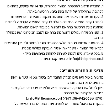
1. החברה תדאג לאספקת המוצר ללקוח'ה, עד 14 ימי עסקים, בהתאם
לכתובת שהוקלדה על ידו/ה בעת ביצוע הרכישה באתר.
2. לקוחות שבחרו לאסוף את המשלוח מנקודת מסירה - אין אפשרות
לבחור נקודת מסירה. החבילה תשלח לנקודת המסירה הקרובה לכתובת
שהוזנה בעת הרכישה בהתאם לזמינות במעמד תיאום המשלוח.
3. זמני המשלוח עלולים להשתנות בהתאם למצב הביטחוני ו/או במהלך
ימי חג.
4. בהזמנת אריזות פגומות מלאי המוצרים מוגבל ביותר ולכן אין התחייבות
למלאי של המוצר - אין לראות אישור העסקה כמלאי מובטח.
5. בכל שאלה, ניתן לפנות לשירות לקוחות באמצעות מייל -
info@littleprince.co.il או בצור קשר באתר.
מדיניות החזרת מוצרים:
מדיניות ביטול היא מיום קבלת המוצר ודמי ביטול 5% או 100 ₪ וזאת
בהתאם לחוק הגנת הצרכן
ניתן לבטל את העסקה באמצעות פניה טלפונית או בדואר אלקטרוני
לשירות הלקוחות של החברה.
(טלפון 08-9426633, דוא”ל info@littleprince.co.il.)
במקרה שהביטול אושר – יש להשיב את המוצר לחברה כאשר כל