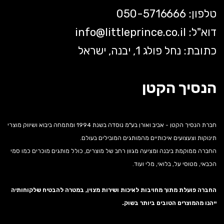
טלפון: 050-5
716666
דוא"ל:
littleprince.co.il
info@
כתובת: נחל פולג 1, יבנה, ישראל
הנסיך הקטן
חברת הנסיך הקטן - אביב ואורן בע"מ נוסדה בשנת 1994 ומתמחה ביבוא ושיווק מוצרי
תינוקות וצעצועים איכותיים מהמותגים המובילים בעולם.
החברה ממוקמת ביבנה ומציעה מגוון רחב של מוצרים, כולל מותגים מוכרים כמו סמי
הכבאי, מטוסי על, בלואי, מלי ועוד.
החברה פועלת מתוך מחויבות לאיכות ושירות מצוין, במטרה להבטיח שלקוחותיה
ייהנו מהמוצרים הטובים ביותר בשוק.