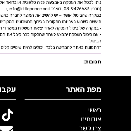
ניתן לבטל את העסקה באמצעות פניה טלפונית או בדואר אל
(טלפון 08-9426633, דוא”ל info@littleprince.co.il.)
במקרה שהביטול אושר – יש להשיב את המוצר לחברה כאשר 
תיעשה כשהוא באריזתו המקורית בצירוף החשבונית המקורית ושעדיין לא חלפו 30 יו
• במקרה של ביטול העסקה לאחר יציאת המשלוח ממשרדי החברה,
• אם ביטול העסקה יתבצע לאחר שהלקוח כבר קיבל את המוצ
הביטול.
*התמונות באתר להמחשה בלבד, יכולים להיות שינויים קלים ב
תגובות:
מפת האתר
עקבו 
ראשי
אודותינו
צרו קשר