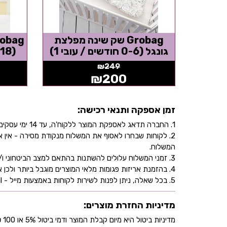
Grobag שק שינה מפלצת
גונגל (0-6 חודשים / עובי 1)
(6-18 חודשים / עובי 0.5)
₪
249
₪
200
זמן אספקה ותנאי רכישה:
1. החברה תדאג לאספקת המוצר ללקוח'ה, עד 14 ימי עסקים, בהתאם לכתובת שהוקלדה על ידו/ה בעת ביצוע הרכישה באתר.
2. לקוחות שבחרו לאסוף את המשלוח מנקודת מסירה - אי
המשלוח.
3. זמני המשלוח עלולים להשתנות בהתאם למצב הביטחוני ו/או במהלך ימי חג.
4. בהזמנת אריזות פגומות מלאי המוצרים מוגבל ביותר ולכן אין התחייבות למלאי של המוצר - אין לראות אישור העסקה כמלאי מובטח.
5. בכל שאלה, ניתן לפנות לשירות לקוחות באמצעות מייל - info@littleprince.co.il או בצור קשר באתר.
מדיניות החזרת מוצרים:
מדיניות ביטול היא מיום קבלת המוצר ודמי ביטול 5% או 100 ₪ וזאת בהתאם לחוק הגנת הצרכן