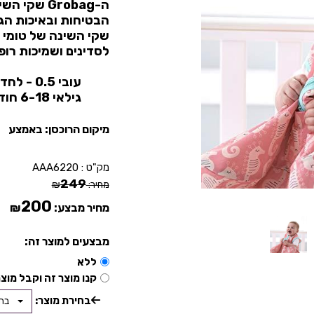
ה-
Grobag
שקי השינ
הבטיחות ובאיכות הג
שקי השינה של טומי 
לסדינים ושמיכות רופ
עובי 0.5 - לחדרים בטמפרטורה של 24-27 מעלות צלזיוס
גילאי 6-18 חודשים - עד 8.1 ק"ג ועד 86 ס"מ
מיקום הרוכסן: באמצע
מק"ט :
AAA6220
249
מחיר:
₪
200
מחיר מבצע:
₪
מבצעים למוצר זה:
ללא
קנו מוצר זה וקבל מוצר
בחירת מוצר:
בח