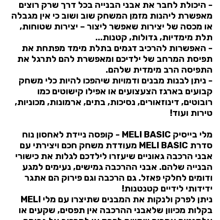
- היכולת לחבר את אבני הבנייה בכל דרך שרק רוצים
מאפשרת ליהנות מזמן המשחק שוב ושוב כי אין מגבלה
או מכסה של יצירות שאפשר ליצור – יצירות שטוחות,
תלת מימדיות, גדולות, קטנות...
- האפשרות להרכיב דגמים בתלת מימד מפתחת את
תפיסת המרחב של ילדיכם ומאפשרת להם לתרגל את
התפיסה הרב מימדית שלהם.
- ניתן לבנות מבנים ודמויות שיהפכו להיות כלי משחק
קבועים בארגז הצעצועים או אפילו קישוטים כמו
רובוטים, דינוזאורים, נסיכות, בתים, ארמונות, מכוניות,
טירות ועוד!
מלי בייסיק MELI BASIC - קופסה ניידת לאחסון נוח
סדרת MELI BASIC מעודדת משחק חכם ויצירתי עם
אבני הרכבה גאוניים שיעזרו לילדכם לגלות את כישורי
הבנייה שלהם. אבני ההרכבה גמישים, נעימים למגע
ודומים לחלקי פאזל. גם הרכבה וגם פירוק הם אתגר
ידידותי לידיים קטנטנות!
ניתן לפרק ולנקות את המבנים שתיצרו עם מלי MELI
בקלות מכיוון שלאבני ההרכבה אין תפסים, שקעים או