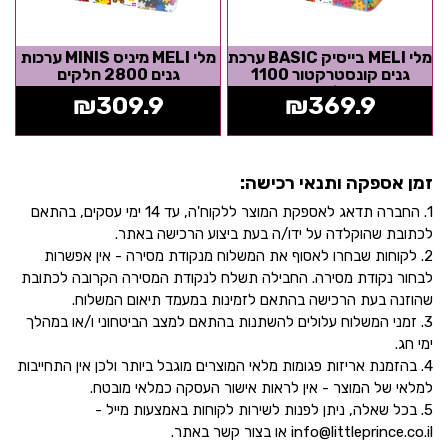
מלי MELI בייסיק BASIC ערכת
מלי MELI מיניס MINIS ערכות
גנים קונסטרקטור 1100
גנים 2800 חלקים
חלקים
₪
309.9
₪
369.9
זמן אספקה ותנאי רכישה:
1. החברה תדאג לאספקת המוצר ללקוח'ה, עד 14 ימי עסקים, בהתאם
לכתובת שהוקלדה על ידו/ה בעת ביצוע הרכישה באתר.
2. לקוחות שבחרו לאסוף את המשלוח מנקודת מסירה - אין אפשרות
לבחור נקודת מסירה. החבילה תשלח לנקודת המסירה הקרובה לכתובת
שהוזנה בעת הרכישה בהתאם לזמינות במעמד תיאום המשלוח.
3. זמני המשלוח עלולים להשתנות בהתאם למצב הביטחוני ו/או במהלך
ימי חג.
4. בהזמנת אריזות פגומות מלאי המוצרים מוגבל ביותר ולכן אין התחייבות
למלאי של המוצר - אין לראות אישור העסקה כמלאי מובטח.
5. בכל שאלה, ניתן לפנות לשירות לקוחות באמצעות מייל -
info@littleprince.co.il או בצור קשר באתר.