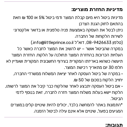
מדיניות החזרת מוצרים:
מדיניות ביטול היא מיום קבלת המוצר ודמי ביטול 5% או 100 ₪ וזאת
בהתאם לחוק הגנת הצרכן
ניתן לבטל את העסקה באמצעות פניה טלפונית או בדואר אלקטרוני
לשירות הלקוחות של החברה.
(טלפון 08-9426633, דוא”ל info@littleprince.co.il.)
במקרה שהביטול אושר – יש להשיב את המוצר לחברה כאשר כל
העלויות הכרוכות בהחזרת המוצר תחולנה על הלקוח. החזרת המוצר
תיעשה כשהוא באריזתו המקורית בצירוף החשבונית המקורית ושעדיין לא
חלפו 30 יום מתאריך רכישת המוצר.
• במקרה של ביטול העסקה לאחר יציאת המשלוח ממשרדי החברה,
יחוייב הלקוח בסכום של 50 ₪.
• אם ביטול העסקה יתבצע לאחר שהלקוח כבר קיבל את המוצר לרשותו,
הלקוח יישא בעלות משלוח המוצר חזרה לחברה, זאת בנוסף לדמי
הביטול.
*התמונות באתר להמחשה בלבד, יכולים להיות שינויים קלים במוצרים
המגיעים בפועל, שינויים אלא אינם עילה לביטול הזמנה.
תגובות: