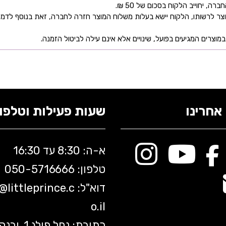
 יחוייב הלקוח בסכום של 50 ₪.
ר לרשותו, הלקוח יישא בעלות משלוח המוצר חזרה לחברה, זאת בנוסף לדמי
מוצרים המגיעים בפועל, שינויים אלא אינם עילה לביטול הזמנה.
אחרינו
שעות פעילות וטלפונ
א-ה: 8:30 עד 16:30
טלפון: 050-5
716666
דוא"ל:
littleprince.c
o@
o.il
כתובת: נחל פולג 1, יב