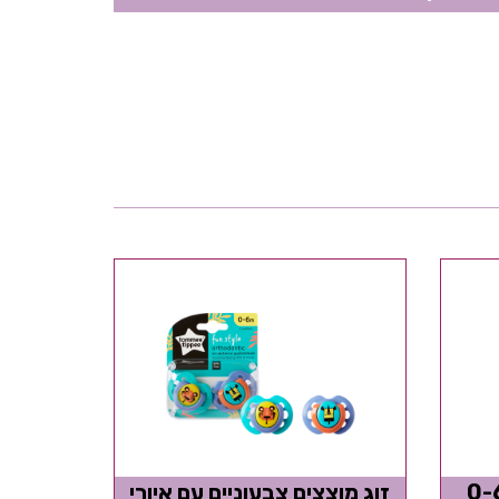
וצצים לעור רגיש 0-6
זוג מוצצים צבעוניים עם איורי