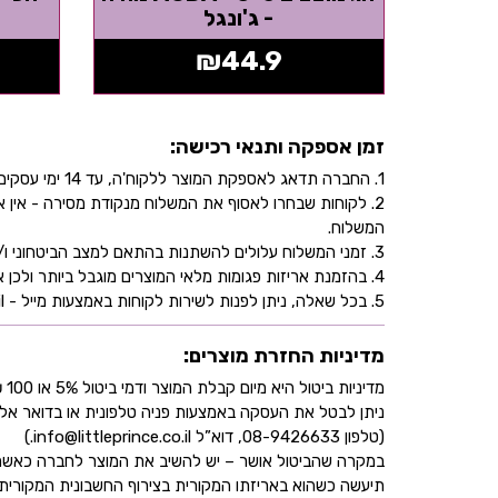
- ג'ונגל
₪
44.9
זמן אספקה ותנאי רכישה:
1. החברה תדאג לאספקת המוצר ללקוח'ה, עד 14 ימי עסקים, בהתאם לכתובת שהוקלדה על ידו/ה בעת ביצוע הרכישה באתר.
2. לקוחות שבחרו לאסוף את המשלוח מנקודת מסירה - אי
המשלוח.
3. זמני המשלוח עלולים להשתנות בהתאם למצב הביטחוני ו/או במהלך ימי חג.
4. בהזמנת אריזות פגומות מלאי המוצרים מוגבל ביותר ולכן אין התחייבות למלאי של המוצר - אין לראות אישור העסקה כמלאי מובטח.
5. בכל שאלה, ניתן לפנות לשירות לקוחות באמצעות מייל - info@littleprince.co.il או בצור קשר באתר.
מדיניות החזרת מוצרים:
מדיניות ביטול היא מיום קבלת המוצר ודמי ביטול 5% או 100 ₪ וזאת בהתאם לחוק הגנת הצרכן
ניתן לבטל את העסקה באמצעות פניה טלפונית או בדואר אל
(טלפון 08-9426633, דוא”ל info@littleprince.co.il.)
במקרה שהביטול אושר – יש להשיב את המוצר לחברה כאשר 
תיעשה כשהוא באריזתו המקורית בצירוף החשבונית המקורית ושעדיין לא חלפו 30 יו