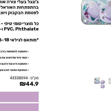
ג'ונגל בעלי צורה א
בהתפתחות האוראלית
לפטמת הבקבוק ויוצר
כל מוצרי
טומי טיפי - Tommee Tippee
PVC, Phthalate ו- Nitrosamine.
*מותאם לגילאי 6-18 חודשים *
• התמונה להמחשה בלב
• טומי טיפי מחדשים את 
• התמונה היא של הדגם ה
• אספקת המוצר תתבצע 
מק"ט :
43338594
₪
44.9