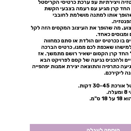
זיה ויצירתיות עפ ערכת כרטיסי הקריסטל
 החד קרן מגיע עם רעמה בצבעי הקשת
שהופך אותו למתנה מושלמת לחובבי
פנטזיה.
וע, מה שהופך את העיצוב המקסים הזה לקל
 ומנוסים כאחד.
 בו ככרטיס יום הולדת או סתם כמחווה
מישהו שאכפת לכם ממנו, כרטיס הברכה
החד קרן הקסום ישאיר רושם מתמשך. אז
יים ולהכניס נגיעה של קסם לפרויקט הבא
עה כתרפיה והתוצאה יצירת אמנות יפהפייה
ה ליקירכם.
30-45 דקות.
ה.
 ס"מ.