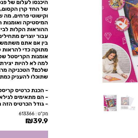
היכנסו לעלום של פנט
של החד קרן הקסום,
וקישוטי פרחים, מה 
המיסטיקה ואומנות ה
ההוראות הקלות לביצ
עבור יוצרים מתחילים
בין אם אתם משתמשים
מתוקה כדי להראות ל
אומנות הקריסטל של 
למה לא להיות יצירת
שלכם? הטכניקה מרגי
שתוכלו להעניק כמתנ
- הכנת כרטיס קריסטל אורכת 
- הם מתאימים לגילאי 8 ומעל
- גודל הכרטיס הזה הוא 18 על 18
מק"ט :
613366
₪
39.9