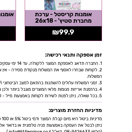
אומנות קריסטל - ערכת
אומנו
מחברת סטיץ' - 26x18
₪
99.9
זמן אספקה ותנאי רכישה:
1. החברה תדאג לאספקת המוצר ללקוח'ה, עד 14 ימי עסקים, בהתאם לכתובת שהוקלדה על ידו/ה בעת ביצוע הרכישה באתר.
2. לקוחות שבחרו לאסוף את המשלוח מנקודת מסירה - אי
המשלוח.
3. זמני המשלוח עלולים להשתנות בהתאם למצב הביטחוני ו/או במהלך ימי חג.
4. בהזמנת אריזות פגומות מלאי המוצרים מוגבל ביותר ולכן אין התחייבות למלאי של המוצר - אין לראות אישור העסקה כמלאי מובטח.
5. בכל שאלה, ניתן לפנות לשירות לקוחות באמצעות מייל - info@littleprince.co.il או בצור קשר באתר.
מדיניות החזרת מוצרים:
מדיניות ביטול היא מיום קבלת המוצר ודמי ביטול 5% או 100 ₪ וזאת בהתאם לחוק הגנת הצרכן
ניתן לבטל את העסקה באמצעות פניה טלפונית או בדואר אל
(טלפון 08-9426633, דוא”ל info@littleprince.co.il.)