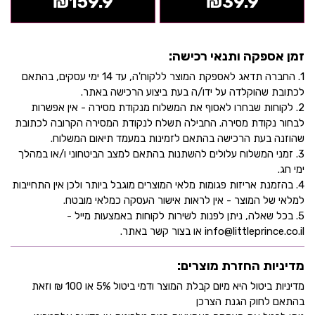
₪
159.9
₪
39.9
זמן אספקה ותנאי רכישה:
1. החברה תדאג לאספקת המוצר ללקוח'ה, עד 14 ימי עסקים, בהתאם
לכתובת שהוקלדה על ידו/ה בעת ביצוע הרכישה באתר.
2. לקוחות שבחרו לאסוף את המשלוח מנקודת מסירה - אין אפשרות
לבחור נקודת מסירה. החבילה תשלח לנקודת המסירה הקרובה לכתובת
שהוזנה בעת הרכישה בהתאם לזמינות במעמד תיאום המשלוח.
3. זמני המשלוח עלולים להשתנות בהתאם למצב הביטחוני ו/או במהלך
ימי חג.
4. בהזמנת אריזות פגומות מלאי המוצרים מוגבל ביותר ולכן אין התחייבות
למלאי של המוצר - אין לראות אישור העסקה כמלאי מובטח.
5. בכל שאלה, ניתן לפנות לשירות לקוחות באמצעות מייל -
info@littleprince.co.il או בצור קשר באתר.
מדיניות החזרת מוצרים:
מדיניות ביטול היא מיום קבלת המוצר ודמי ביטול 5% או 100 ₪ וזאת
בהתאם לחוק הגנת הצרכן