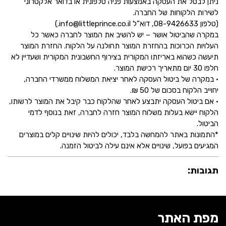
ניתן לבטל את העסקה באמצעות פניה טלפונית או בדואר אלקטרוני
לשירות הלקוחות של החברה.
(טלפון 08-9426633, דוא”ל info@littleprince.co.il.)
במקרה שהביטול אושר – יש להשיב את המוצר לחברה כאשר כל
העלויות הכרוכות בהחזרת המוצר תחולנה על הלקוח. החזרת המוצר
תיעשה כשהוא באריזתו המקורית בצירוף החשבונית המקורית ושעדיין לא
חלפו 30 יום מתאריך רכישת המוצר.
• במקרה של ביטול העסקה לאחר יציאת המשלוח ממשרדי החברה,
יחוייב הלקוח בסכום של 50 ₪.
• אם ביטול העסקה יתבצע לאחר שהלקוח כבר קיבל את המוצר לרשותו,
הלקוח יישא בעלות משלוח המוצר חזרה לחברה, זאת בנוסף לדמי
הביטול.
*התמונות באתר להמחשה בלבד, יכולים להיות שינויים קלים במוצרים
המגיעים בפועל, שינויים אלא אינם עילה לביטול הזמנה.
תגובות:
מפת האתר