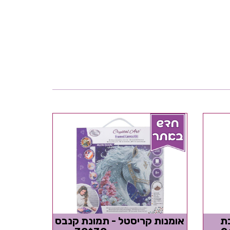
ת
אומנות קריסטל - תמונת קנבס