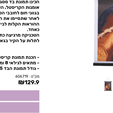
הכינו תמונת בד ססג
אומנות הקריסטל, הע
בגווני חום לחובבי הט
לאחר שתסיימו את הפ
ההוראות הקלות לביצו
כאחד.
הטכניקה מרגיעה כתר
לתלות על הקיר בגאו
- הכנת תמונת קריסטל זו או
- מתאים לגילאי 8 ומעלה.
- גודל תמונת הבד 45 על 35 ס"מ.
מק"ט :
606719
₪
129.9