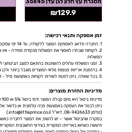
מסגרת עץ חלון לגן עדן 35x45
₪
129.9
זמן אספקה ותנאי רכישה:
1. החברה תדאג לאספקת המוצר ללקוח'ה, עד 14 ימי עסקים, בהתאם לכתובת שהוקלדה על ידו/ה בעת ביצוע הרכישה באתר.
2. לקוחות שבחרו לאסוף את המשלוח מנקודת מסירה - אי
המשלוח.
3. זמני המשלוח עלולים להשתנות בהתאם למצב הביטחוני ו/או במהלך ימי חג.
4. בהזמנת אריזות פגומות מלאי המוצרים מוגבל ביותר ולכן אין התחייבות למלאי של המוצר - אין לראות אישור העסקה כמלאי מובטח.
5. בכל שאלה, ניתן לפנות לשירות לקוחות באמצעות מייל - info@littleprince.co.il או בצור קשר באתר.
מדיניות החזרת מוצרים:
מדיניות ביטול היא מיום קבלת המוצר ודמי ביטול 5% או 100 ₪ וזאת בהתאם לחוק הגנת הצרכן
ניתן לבטל את העסקה באמצעות פניה טלפונית או בדואר אל
(טלפון 08-9426633, דוא”ל info@littleprince.co.il.)
במקרה שהביטול אושר – יש להשיב את המוצר לחברה כאשר 
תיעשה כשהוא באריזתו המקורית בצירוף החשבונית המקורית ושעדיין לא חלפו 30 יו
• במקרה של ביטול העסקה לאחר יציאת המשלוח ממשרדי החברה,