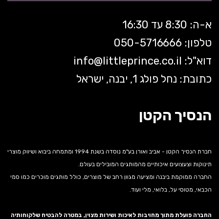
א-ה: 8:30 עד 16:30
טלפון: 050-5
716666
דוא"ל:
littleprince.co.il
info@
כתובת: נחל פולג 1, יבנה, ישראל
הנסיך הקטן
חברת הנסיך הקטן - אביב ואורן בע"מ נוסדה בשנת 1994 ומתמחה ביבוא ושיווק מוצרי
תינוקות וצעצועים איכותיים מהמותגים המובילים בעולם.
החברה ממוקמת ביבנה ומציעה מגוון רחב של מוצרים, כולל מותגים מוכרים כמו סמי
הכבאי, מטוסי על, בלואי, מלי ועוד.
החברה פועלת מתוך מחויבות לאיכות ושירות מצוין, במטרה להבטיח שלקוחותיה