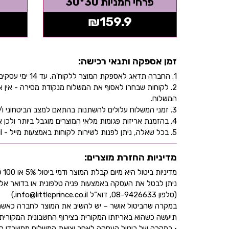
פרחי חמניות 30*30
₪
159.9
זמן אספקה ותנאי רכישה:
1. החברה תדאג לאספקת המוצר ללקוח'ה, עד 14 ימי עסקים, בהתאם לכתובת שהוקלדה על ידו/ה בעת ביצוע הרכישה באתר.
2. לקוחות שבחרו לאסוף את המשלוח מנקודת מסירה - אי
המשלוח.
3. זמני המשלוח עלולים להשתנות בהתאם למצב הביטחוני ו/או במהלך ימי חג.
4. בהזמנת אריזות פגומות מלאי המוצרים מוגבל ביותר ולכן אין התחייבות למלאי של המוצר - אין לראות אישור העסקה כמלאי מובטח.
5. בכל שאלה, ניתן לפנות לשירות לקוחות באמצעות מייל - info@littleprince.co.il או בצור קשר באתר.
מדיניות החזרת מוצרים:
מדיניות ביטול היא מיום קבלת המוצר ודמי ביטול 5% או 100 ₪ וזאת בהתאם לחוק הגנת הצרכן
ניתן לבטל את העסקה באמצעות פניה טלפונית או בדואר אל
(טלפון 08-9426633, דוא”ל info@littleprince.co.il.)
במקרה שהביטול אושר – יש להשיב את המוצר לחברה כאשר 
תיעשה כשהוא באריזתו המקורית בצירוף החשבונית המקורית ושעדיין לא חלפו 30 יו
• במקרה של ביטול העסקה לאחר יציאת המשלוח ממשרדי החברה,