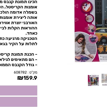
הכינו תמונת קנבס 
אומנות הקריסטל, ה
בשמלה אדומה הולכת 
אותה ליצירת אומנות 
האורבני יוצרת אווי
ההוראות הקלות לביצו
כאחד.
הטכניקה מרגיעה כתר
לתלות על הקיר בגאו
- הכנת תמונת קריסטל אורכת
- הם מתאימים לגילאי 8 ומעל
- גודל הקנבס הממוסגר הוא 30
מק"ט :
608782
₪
159.9