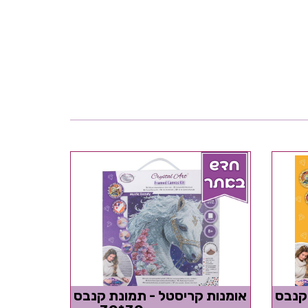
קנבס
אומנות קריסטל - תמונת קנבס