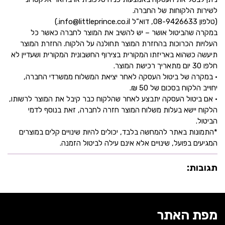
לשירות הלקוחות של החברה.
(טלפון 08-9426633, דוא”ל info@littleprince.co.il.)
במקרה שהביטול אושר – יש להשיב את המוצר לחברה כאשר כל
העלויות הכרוכות בהחזרת המוצר תחולנה על הלקוח. החזרת המוצר
תיעשה כשהוא באריזתו המקורית בצירוף החשבונית המקורית ושעדיין לא
חלפו 30 יום מתאריך רכישת המוצר.
• במקרה של ביטול העסקה לאחר יציאת המשלוח ממשרדי החברה,
יחוייב הלקוח בסכום של 50 ₪.
• אם ביטול העסקה יתבצע לאחר שהלקוח כבר קיבל את המוצר לרשותו,
הלקוח יישא בעלות משלוח המוצר חזרה לחברה, זאת בנוסף לדמי
הביטול.
*התמונות באתר להמחשה בלבד, יכולים להיות שינויים קלים במוצרים
המגיעים בפועל, שינויים אלא אינם עילה לביטול הזמנה.
תגובות:
מפת האתר