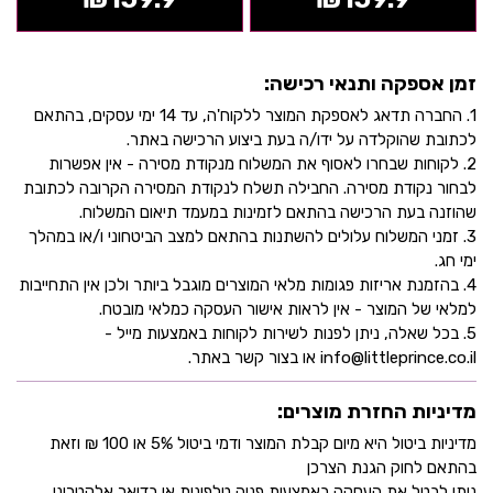
זמן אספקה ותנאי רכישה:
1. החברה תדאג לאספקת המוצר ללקוח'ה, עד 14 ימי עסקים, בהתאם
לכתובת שהוקלדה על ידו/ה בעת ביצוע הרכישה באתר.
2. לקוחות שבחרו לאסוף את המשלוח מנקודת מסירה - אין אפשרות
לבחור נקודת מסירה. החבילה תשלח לנקודת המסירה הקרובה לכתובת
שהוזנה בעת הרכישה בהתאם לזמינות במעמד תיאום המשלוח.
3. זמני המשלוח עלולים להשתנות בהתאם למצב הביטחוני ו/או במהלך
ימי חג.
4. בהזמנת אריזות פגומות מלאי המוצרים מוגבל ביותר ולכן אין התחייבות
למלאי של המוצר - אין לראות אישור העסקה כמלאי מובטח.
5. בכל שאלה, ניתן לפנות לשירות לקוחות באמצעות מייל -
info@littleprince.co.il או בצור קשר באתר.
מדיניות החזרת מוצרים:
מדיניות ביטול היא מיום קבלת המוצר ודמי ביטול 5% או 100 ₪ וזאת
בהתאם לחוק הגנת הצרכן
ניתן לבטל את העסקה באמצעות פניה טלפונית או בדואר אלקטרוני