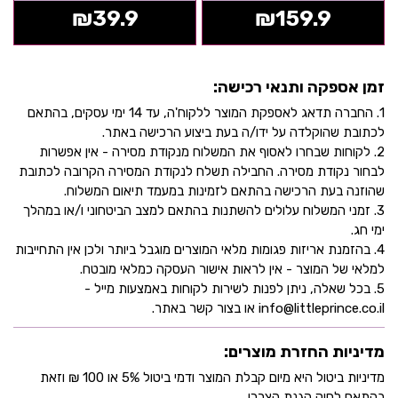
₪
39.9
₪
159.9
זמן אספקה ותנאי רכישה:
1. החברה תדאג לאספקת המוצר ללקוח'ה, עד 14 ימי עסקים, בהתאם
לכתובת שהוקלדה על ידו/ה בעת ביצוע הרכישה באתר.
2. לקוחות שבחרו לאסוף את המשלוח מנקודת מסירה - אין אפשרות
לבחור נקודת מסירה. החבילה תשלח לנקודת המסירה הקרובה לכתובת
שהוזנה בעת הרכישה בהתאם לזמינות במעמד תיאום המשלוח.
3. זמני המשלוח עלולים להשתנות בהתאם למצב הביטחוני ו/או במהלך
ימי חג.
4. בהזמנת אריזות פגומות מלאי המוצרים מוגבל ביותר ולכן אין התחייבות
למלאי של המוצר - אין לראות אישור העסקה כמלאי מובטח.
5. בכל שאלה, ניתן לפנות לשירות לקוחות באמצעות מייל -
info@littleprince.co.il או בצור קשר באתר.
מדיניות החזרת מוצרים:
מדיניות ביטול היא מיום קבלת המוצר ודמי ביטול 5% או 100 ₪ וזאת
בהתאם לחוק הגנת הצרכן