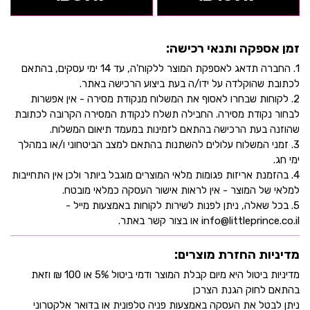
זמן אספקה ותנאי רכישה:
1. החברה תדאג לאספקת המוצר ללקוח'ה, עד 14 ימי עסקים, בהתאם
לכתובת שהוקלדה על ידו/ה בעת ביצוע הרכישה באתר.
2. לקוחות שבחרו לאסוף את המשלוח מנקודת מסירה - אין אפשרות
לבחור נקודת מסירה. החבילה תשלח לנקודת המסירה הקרובה לכתובת
שהוזנה בעת הרכישה בהתאם לזמינות במעמד תיאום המשלוח.
3. זמני המשלוח עלולים להשתנות בהתאם למצב הביטחוני ו/או במהלך
ימי חג.
4. בהזמנת אריזות פגומות מלאי המוצרים מוגבל ביותר ולכן אין התחייבות
למלאי של המוצר - אין לראות אישור העסקה כמלאי מובטח.
5. בכל שאלה, ניתן לפנות לשירות לקוחות באמצעות מייל -
info@littleprince.co.il או בצור קשר באתר.
מדיניות החזרת מוצרים:
מדיניות ביטול היא מיום קבלת המוצר ודמי ביטול 5% או 100 ₪ וזאת
בהתאם לחוק הגנת הצרכן
ניתן לבטל את העסקה באמצעות פניה טלפונית או בדואר אלקטרוני