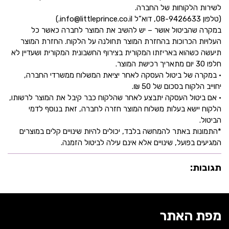
לשירות הלקוחות של החברה.
(טלפון 08-9426633, דוא”ל info@littleprince.co.il.)
במקרה שהביטול אושר – יש להשיב את המוצר לחברה כאשר כל
העלויות הכרוכות בהחזרת המוצר תחולנה על הלקוח. החזרת המוצר
תיעשה כשהוא באריזתו המקורית בצירוף החשבונית המקורית ושעדיין לא
חלפו 30 יום מתאריך רכישת המוצר.
• במקרה של ביטול העסקה לאחר יציאת המשלוח ממשרדי החברה,
יחוייב הלקוח בסכום של 50 ₪.
• אם ביטול העסקה יתבצע לאחר שהלקוח כבר קיבל את המוצר לרשותו,
הלקוח יישא בעלות משלוח המוצר חזרה לחברה, זאת בנוסף לדמי
הביטול.
*התמונות באתר להמחשה בלבד, יכולים להיות שינויים קלים במוצרים
המגיעים בפועל, שינויים אלא אינם עילה לביטול הזמנה.
תגובות:
מפת האתר