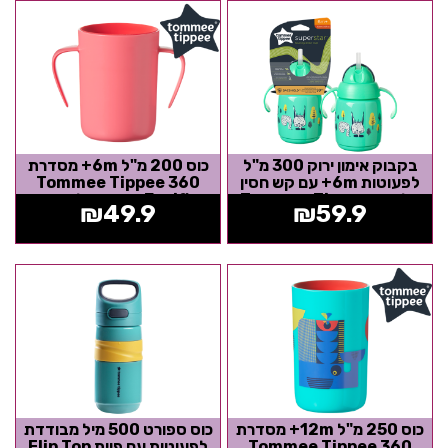
בקבוק אימון ירוק 300 מ"ל
כוס 200 מ"ל 6m+ מסדרת
לפעוטות 6m+ עם קש חסין
360 Tommee Tippee
דליפות Tommee Tippee
Easiflow חסינת דליפות עם
₪
49.9
₪
59.9
Superstar
ידיות - אדום
כוס 250 מ"ל 12m+ מסדרת
כוס ספורט 500 מיל מבודדת
360 Tommee Tippee
לפעוטות עם פיית Flip Top