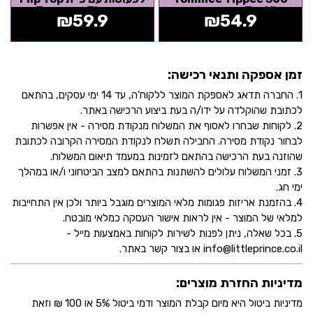
Easiflow חסינת דליפות -
מבית Tommee Tippee צבע
₪
59.9
₪
54.9
ירוק מנטה עם...
ירוק
זמן אספקה ותנאי רכישה:
1. החברה תדאג לאספקת המוצר ללקוח'ה, עד 14 ימי עסקים, בהתאם
לכתובת שהוקלדה על ידו/ה בעת ביצוע הרכישה באתר.
2. לקוחות שבחרו לאסוף את המשלוח מנקודת מסירה - אין אפשרות
לבחור נקודת מסירה. החבילה תשלח לנקודת המסירה הקרובה לכתובת
שהוזנה בעת הרכישה בהתאם לזמינות במעמד תיאום המשלוח.
3. זמני המשלוח עלולים להשתנות בהתאם למצב הביטחוני ו/או במהלך
ימי חג.
4. בהזמנת אריזות פגומות מלאי המוצרים מוגבל ביותר ולכן אין התחייבות
למלאי של המוצר - אין לראות אישור העסקה כמלאי מובטח.
5. בכל שאלה, ניתן לפנות לשירות לקוחות באמצעות מייל -
info@littleprince.co.il או בצור קשר באתר.
מדיניות החזרת מוצרים:
מדיניות ביטול היא מיום קבלת המוצר ודמי ביטול 5% או 100 ₪ וזאת