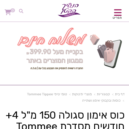
0
תפריט
דף בית
קטגוריות
מוצרי תינוקות
טומי טיפי Tommee Tippee
כוסות ובקבוקי אימון ושתייה
כוס אימון סגולה 150 מ"ל 4+
חודשים מסדרת Tommee