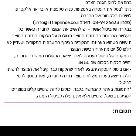
בהתאם לחוק הגנת הצרכן
ניתן לבטל את העסקה באמצעות פניה טלפונית או בדואר אלקטרוני
לשירות הלקוחות של החברה.
(טלפון 08-9426633, דוא”ל info@littleprince.co.il.)
במקרה שהביטול אושר – יש להשיב את המוצר לחברה כאשר כל
העלויות הכרוכות בהחזרת המוצר תחולנה על הלקוח. החזרת המוצר
תיעשה כשהוא באריזתו המקורית בצירוף החשבונית המקורית ושעדיין לא
חלפו 30 יום מתאריך רכישת המוצר.
• במקרה של ביטול העסקה לאחר יציאת המשלוח ממשרדי החברה,
יחוייב הלקוח בסכום של 50 ₪.
• אם ביטול העסקה יתבצע לאחר שהלקוח כבר קיבל את המוצר לרשותו,
הלקוח יישא בעלות משלוח המוצר חזרה לחברה, זאת בנוסף לדמי
הביטול.
*התמונות באתר להמחשה בלבד, יכולים להיות שינויים קלים במוצרים
המגיעים בפועל, שינויים אלא אינם עילה לביטול הזמנה.
תגובות: