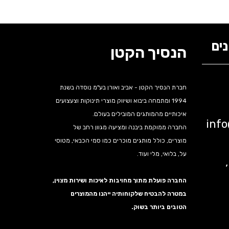
ים
הנסיך הקטן
חברת הנסיך הקטן - אביב ואורן בע"מ נוסדה בשנת
1994 ומתמחה ביבוא ושיווק מוצרי תינוקות וצעצועים
איכותיים מהמותגים המובילים בעולם.
inf
החברה ממוקמת ביבנה ומציעה מגוון רחב של
מוצרים, כולל מותגים מוכרים כמו סמי הכבאי, מטוסי
על, בלואי, מלי ועוד.
נה,
החברה פועלת מתוך מחויבות לאיכות ושירות מצוין,
במטרה להבטיח שלקוחותיה ייהנו מהמוצרים
הטובים ביותר בשוק.