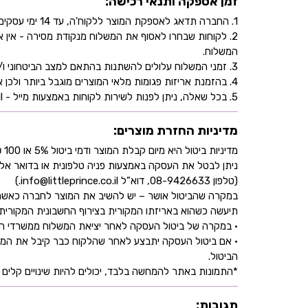
זמן אספקה ותנאי רכישה:
1. החברה תדאג לאספקת המוצר ללקוח'ה, עד 14 ימי עסקים, בהתאם לכתובת שהוקלדה על ידו/ה בעת ביצוע הרכישה באתר.
2. לקוחות שבחרו לאסוף את המשלוח מנקודת מסירה - אי
המשלוח.
3. זמני המשלוח עלולים להשתנות בהתאם למצב הביטחוני ו/או במהלך ימי חג.
4. בהזמנת אריזות פגומות מלאי המוצרים מוגבל ביותר ולכן אין התחייבות למלאי של המוצר - אין לראות אישור העסקה כמלאי מובטח.
5. בכל שאלה, ניתן לפנות לשירות לקוחות באמצעות מייל - info@littleprince.co.il או בצור קשר באתר.
מדיניות החזרת מוצרים:
מדיניות ביטול היא מיום קבלת המוצר ודמי ביטול 5% או 100 ₪ וזאת בהתאם לחוק הגנת הצרכן
ניתן לבטל את העסקה באמצעות פניה טלפונית או בדואר אל
(טלפון 08-9426633, דוא”ל info@littleprince.co.il.)
במקרה שהביטול אושר – יש להשיב את המוצר לחברה כאשר 
תיעשה כשהוא באריזתו המקורית בצירוף החשבונית המקורית ושעדיין לא חלפו 30 יו
• במקרה של ביטול העסקה לאחר יציאת המשלוח ממשרדי החברה,
• אם ביטול העסקה יתבצע לאחר שהלקוח כבר קיבל את המוצ
הביטול.
*התמונות באתר להמחשה בלבד, יכולים להיות שינויים קלים ב
תגובות: