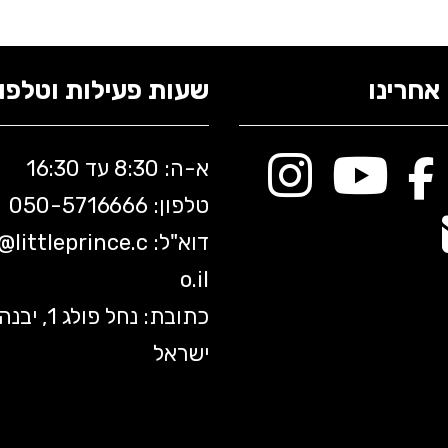
אחרינו
שעות פעילות וטלפונ
א-ה: 8:30 עד 16:30
טלפון: 050-5
716666
דוא"ל:
littleprince.c
o@
o.il
כתובת: נחל פולג 1, יב
ישראל