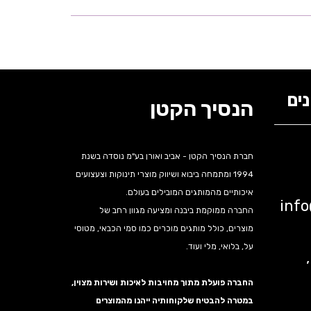
ים
הנסיך הקטן
חברת הנסיך הקטן - אביב ואורן בע"מ נוסדה בשנת
1994 ומתמחה ביבוא ושיווק מוצרי תינוקות וצעצועים
איכותיים מהמותגים המובילים בעולם.
inf
החברה ממוקמת ביבנה ומציעה מגוון רחב של
מוצרים, כולל מותגים מוכרים כמו סמי הכבאי, מטוסי
על, בלואי, מלי ועוד.
נה,
החברה פועלת מתוך מחויבות לאיכות ושירות מצוין,
במטרה להבטיח שלקוחותיה ייהנו מהמוצרים