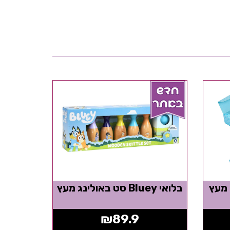
 תה מעץ
בלואי Bluey סט באולינג מעץ
₪
89.9