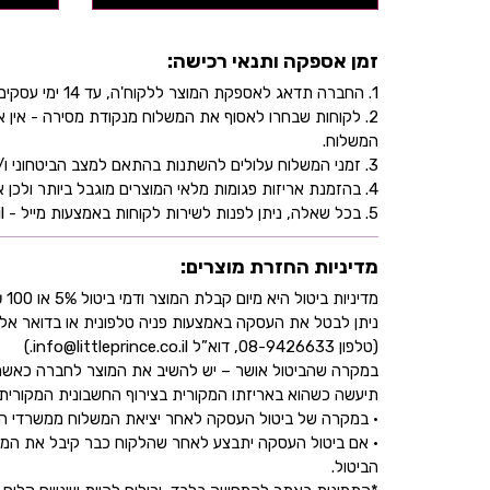
זמן אספקה ותנאי רכישה:
1. החברה תדאג לאספקת המוצר ללקוח'ה, עד 14 ימי עסקים, בהתאם לכתובת שהוקלדה על ידו/ה בעת ביצוע הרכישה באתר.
2. לקוחות שבחרו לאסוף את המשלוח מנקודת מסירה - אי
המשלוח.
3. זמני המשלוח עלולים להשתנות בהתאם למצב הביטחוני ו/או במהלך ימי חג.
4. בהזמנת אריזות פגומות מלאי המוצרים מוגבל ביותר ולכן אין התחייבות למלאי של המוצר - אין לראות אישור העסקה כמלאי מובטח.
5. בכל שאלה, ניתן לפנות לשירות לקוחות באמצעות מייל - info@littleprince.co.il או בצור קשר באתר.
מדיניות החזרת מוצרים:
מדיניות ביטול היא מיום קבלת המוצר ודמי ביטול 5% או 100 ₪ וזאת בהתאם לחוק הגנת הצרכן
ניתן לבטל את העסקה באמצעות פניה טלפונית או בדואר אל
(טלפון 08-9426633, דוא”ל info@littleprince.co.il.)
במקרה שהביטול אושר – יש להשיב את המוצר לחברה כאשר 
תיעשה כשהוא באריזתו המקורית בצירוף החשבונית המקורית ושעדיין לא חלפו 30 יו
• במקרה של ביטול העסקה לאחר יציאת המשלוח ממשרדי החברה,
• אם ביטול העסקה יתבצע לאחר שהלקוח כבר קיבל את המוצ
הביטול.