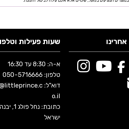
מוצרים המגיעים בפועל, שינויים אלא אינם עילה לביטול הזמנה.
אחרינו
שעות פעילות וטלפונ
א-ה: 8:30 עד 16:30
טלפון: 050-5
716666
דוא"ל:
littleprince.c
o@
o.il
כתובת: נחל פולג 1, יב
ישראל