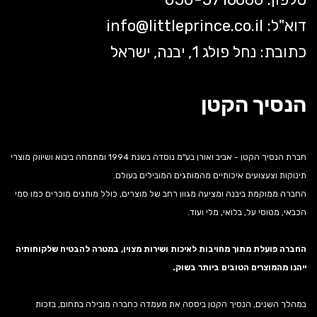
דוא"ל:
littleprince.co.il
info@
כתובת: נחל פולג 1, יבנה, ישראל
הנסיך הקטן
חברת הנסיך הקטן - אביב ואורן בע"מ נוסדה בשנת 1994 ומתמחה ביבוא ושיווק מוצרי
תינוקות וצעצועים איכותיים מהמותגים המובילים בעולם.
החברה ממוקמת ביבנה ומציעה מגוון רחב של מוצרים, כולל מותגים מוכרים כמו סמי
הכבאי, מטוסי על, בלואי, מלי ועוד.
החברה פועלת מתוך מחויבות לאיכות ושירות מצוין, במטרה להבטיח שלקוחותיה
ייהנו מהמוצרים הטובים ביותר בשוק.
במהלך השנים, הנסיך הקטן ביססה את מעמדה כחברה מובילה בתחום, בזכות