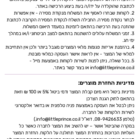
לכתובת שהוקלדה על ידו/ה בעת ביצוע הרכישה באתר.
2. לקוחות שבחרו לאסוף את המשלוח מנקודת מסירה - אין אפשרות
לבחור נקודת מסירה. החבילה תשלח לנקודת המסירה הקרובה לכתובת
שהוזנה בעת הרכישה בהתאם לזמינות במעמד תיאום המשלוח.
3. זמני המשלוח עלולים להשתנות בהתאם למצב הביטחוני ו/או במהלך
ימי חג.
4. בהזמנת אריזות פגומות מלאי המוצרים מוגבל ביותר ולכן אין התחייבות
למלאי של המוצר - אין לראות אישור העסקה כמלאי מובטח.
5. בכל שאלה, ניתן לפנות לשירות לקוחות באמצעות מייל -
info@littleprince.co.il או בצור קשר באתר.
מדיניות החזרת מוצרים:
מדיניות ביטול היא מיום קבלת המוצר ודמי ביטול 5% או 100 ₪ וזאת
בהתאם לחוק הגנת הצרכן
ניתן לבטל את העסקה באמצעות פניה טלפונית או בדואר אלקטרוני
לשירות הלקוחות של החברה.
(טלפון 08-9426633, דוא”ל info@littleprince.co.il.)
במקרה שהביטול אושר – יש להשיב את המוצר לחברה כאשר כל
העלויות הכרוכות בהחזרת המוצר תחולנה על הלקוח. החזרת המוצר