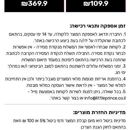
₪
369.9
₪
109.9
זמן אספקה ותנאי רכישה:
1. החברה תדאג לאספקת המוצר ללקוח'ה, עד 14 ימי עסקים, בהתאם
לכתובת שהוקלדה על ידו/ה בעת ביצוע הרכישה באתר.
2. לקוחות שבחרו לאסוף את המשלוח מנקודת מסירה - אין אפשרות
לבחור נקודת מסירה. החבילה תשלח לנקודת המסירה הקרובה לכתובת
שהוזנה בעת הרכישה בהתאם לזמינות במעמד תיאום המשלוח.
3. זמני המשלוח עלולים להשתנות בהתאם למצב הביטחוני ו/או במהלך
ימי חג.
4. בהזמנת אריזות פגומות מלאי המוצרים מוגבל ביותר ולכן אין התחייבות
למלאי של המוצר - אין לראות אישור העסקה כמלאי מובטח.
5. בכל שאלה, ניתן לפנות לשירות לקוחות באמצעות מייל -
info@littleprince.co.il או בצור קשר באתר.
מדיניות החזרת מוצרים:
מדיניות ביטול היא מיום קבלת המוצר ודמי ביטול 5% או 100 ₪ וזאת
בהתאם לחוק הגנת הצרכן