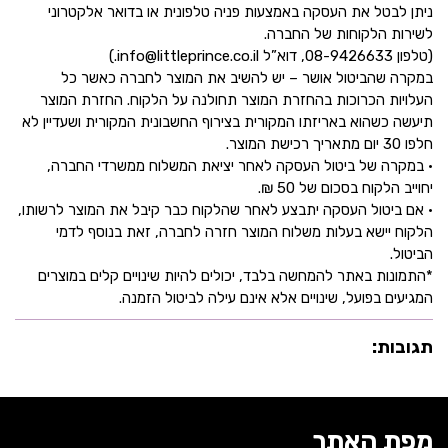
ניתן לבטל את העסקה באמצעות פניה טלפונית או בדואר אלקטרוני
לשירות הלקוחות של החברה.
(טלפון 08-9426633, דוא”ל info@littleprince.co.il.)
במקרה שהביטול אושר – יש להשיב את המוצר לחברה כאשר כל
העלויות הכרוכות בהחזרת המוצר תחולנה על הלקוח. החזרת המוצר
תיעשה כשהוא באריזתו המקורית בצירוף החשבונית המקורית ושעדיין לא
חלפו 30 יום מתאריך רכישת המוצר.
• במקרה של ביטול העסקה לאחר יציאת המשלוח ממשרדי החברה,
יחוייב הלקוח בסכום של 50 ₪.
• אם ביטול העסקה יתבצע לאחר שהלקוח כבר קיבל את המוצר לרשותו,
הלקוח יישא בעלות משלוח המוצר חזרה לחברה, זאת בנוסף לדמי
הביטול.
*התמונות באתר להמחשה בלבד, יכולים להיות שינויים קלים במוצרים
המגיעים בפועל, שינויים אלא אינם עילה לביטול הזמנה.
תגובות:
מפת האתר