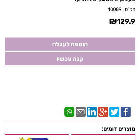
מק"ט :
40089
₪
129.9
מוצרים דומים: