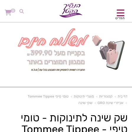
0
תפריט
דף בית
קטגוריות
מוצרי תינוקות
טומי טיפי Tommee Tippee
אביזרי שינה GRO
שקי שינה
שק שינה לתינוקות - טומי
טיפי - Tommee Tippee