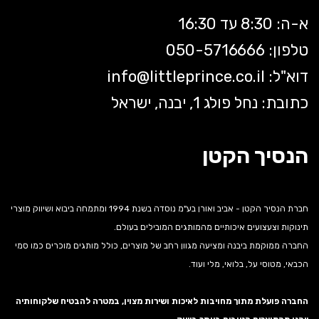
א-ה: 8:30 עד 16:30
טלפון: 050-5
716666
דוא"ל:
littleprince.co.il
info@
כתובת: נחל פולג 1, יבנה, ישראל
הנסיך הקטן
חברת הנסיך הקטן - אביב ואורן בע"מ נוסדה בשנת 1994 ומתמחה ביבוא ושיווק מוצרי
תינוקות וצעצועים איכותיים מהמותגים המובילים בעולם.
החברה ממוקמת ביבנה ומציעה מגוון רחב של מוצרים, כולל מותגים מוכרים כמו סמי
הכבאי, מטוסי על, בלואי, מלי ועוד.
החברה פועלת מתוך מחויבות לאיכות ושירות מצוין, במטרה להבטיח שלקוחותיה