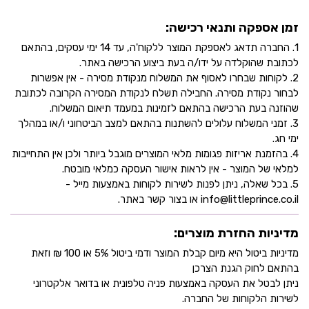
זמן אספקה ותנאי רכישה:
1. החברה תדאג לאספקת המוצר ללקוח'ה, עד 14 ימי עסקים, בהתאם
לכתובת שהוקלדה על ידו/ה בעת ביצוע הרכישה באתר.
2. לקוחות שבחרו לאסוף את המשלוח מנקודת מסירה - אין אפשרות
לבחור נקודת מסירה. החבילה תשלח לנקודת המסירה הקרובה לכתובת
שהוזנה בעת הרכישה בהתאם לזמינות במעמד תיאום המשלוח.
3. זמני המשלוח עלולים להשתנות בהתאם למצב הביטחוני ו/או במהלך
ימי חג.
4. בהזמנת אריזות פגומות מלאי המוצרים מוגבל ביותר ולכן אין התחייבות
למלאי של המוצר - אין לראות אישור העסקה כמלאי מובטח.
5. בכל שאלה, ניתן לפנות לשירות לקוחות באמצעות מייל -
info@littleprince.co.il או בצור קשר באתר.
מדיניות החזרת מוצרים:
מדיניות ביטול היא מיום קבלת המוצר ודמי ביטול 5% או 100 ₪ וזאת
בהתאם לחוק הגנת הצרכן
ניתן לבטל את העסקה באמצעות פניה טלפונית או בדואר אלקטרוני
לשירות הלקוחות של החברה.