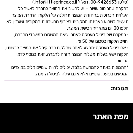
(טלפון 08-9426633, דוא”ל info@littleprince.co.il.)
במקרה שהביטול אושר – יש להשיב את המוצר לחברה כאשר כל
העלויות הכרוכות בהחזרת המוצר תחולנה על הלקוח. החזרת המוצר
תיעשה כשהוא באריזתו המקורית בצירוף החשבונית המקורית ושעדיין לא
חלפו 30 יום מתאריך רכישת המוצר.
• במקרה של ביטול העסקה לאחר יציאת המשלוח ממשרדי החברה,
יחוייב הלקוח בסכום של 50 ₪.
• אם ביטול העסקה יתבצע לאחר שהלקוח כבר קיבל את המוצר לרשותו,
הלקוח יישא בעלות משלוח המוצר חזרה לחברה, זאת בנוסף לדמי
הביטול.
*התמונות באתר להמחשה בלבד, יכולים להיות שינויים קלים במוצרים
המגיעים בפועל, שינויים אלא אינם עילה לביטול הזמנה.
תגובות:
מפת האתר