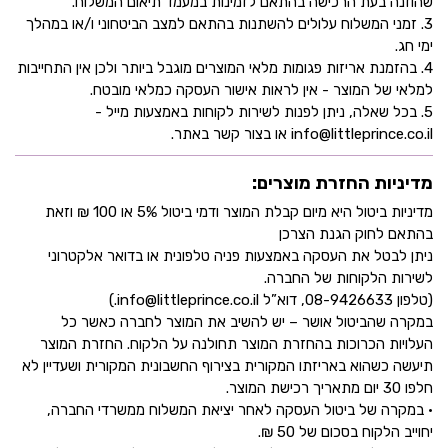
שהוזנה בעת הרכישה בהתאם לזמינות במעמד תיאום המשלוח.
3. זמני המשלוח עלולים להשתנות בהתאם למצב הביטחוני ו/או במהלך
ימי חג.
4. בהזמנת אריזות פגומות מלאי המוצרים מוגבל ביותר ולכן אין התחייבות
למלאי של המוצר - אין לראות אישור העסקה כמלאי מובטח.
5. בכל שאלה, ניתן לפנות לשירות לקוחות באמצעות מייל -
info@littleprince.co.il או בצור קשר באתר.
מדיניות החזרת מוצרים:
מדיניות ביטול היא מיום קבלת המוצר ודמי ביטול 5% או 100 ₪ וזאת
בהתאם לחוק הגנת הצרכן
ניתן לבטל את העסקה באמצעות פניה טלפונית או בדואר אלקטרוני
לשירות הלקוחות של החברה.
(טלפון 08-9426633, דוא”ל info@littleprince.co.il.)
במקרה שהביטול אושר – יש להשיב את המוצר לחברה כאשר כל
העלויות הכרוכות בהחזרת המוצר תחולנה על הלקוח. החזרת המוצר
תיעשה כשהוא באריזתו המקורית בצירוף החשבונית המקורית ושעדיין לא
חלפו 30 יום מתאריך רכישת המוצר.
• במקרה של ביטול העסקה לאחר יציאת המשלוח ממשרדי החברה,
יחוייב הלקוח בסכום של 50 ₪.