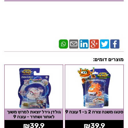
מוצרים דומים:
סטגו משנה צורה 2 ב- 1 עונה 9
גולדן גירל יוצאת למרוץ משוך
לאחור ושחרר - עונה 9
₪
39.9
₪
39.9