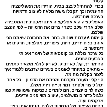
קלות!
בכדיי להתחיל לעצב בכיף, הורידו את האפליקציה
החינמית וכך תקבלו גישה מלאה לעיצוב הדמויות
בערכה שתרכשו.
האפליקציה היא אפליקציה אינטראקטיבית המסבירה
שלב אחרי שלב כיצד יוצרים את הדמויות – לפי הקצב
שלכם.
קיימות 6 ערכות שונות, בחרו את החבורה שאתם הכי
אוהבים: חייזרים, חיות, ציפורים, מפלצות, חרקים או
דינוזאורים.
כל ערכה כוללת 18 קופסאות של חימר איכותי
בצבעים שונים.
החימר רך, קל, לא דביק, לא רעיל ולא משאיר כתמים
– מתאים במיוחד לאומנים צעירים שרוצים ללמוד איך
ליצור בקלות מחימר.
היי קליי מעורר סקרנות ומפתח את הדמיון – כל אחד
יכול ליצור ולפתח דמויות ייחודיות משלו.
כשהילדים יוצרים, הם לומדים טכניקות שימושיות כמו
גלגול כדורים מושלמים, עיצוב תווי פנים עדינים,
מרקמים ועוד.
בסיום העיצוב של הדמויות שלכם, הניחו אותן בצד