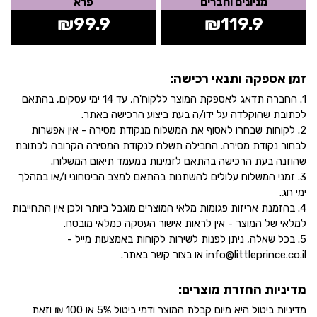
מניונים וחברים
פרא
₪
99.9
₪
119.9
זמן אספקה ותנאי רכישה:
1. החברה תדאג לאספקת המוצר ללקוח'ה, עד 14 ימי עסקים, בהתאם
לכתובת שהוקלדה על ידו/ה בעת ביצוע הרכישה באתר.
2. לקוחות שבחרו לאסוף את המשלוח מנקודת מסירה - אין אפשרות
לבחור נקודת מסירה. החבילה תשלח לנקודת המסירה הקרובה לכתובת
שהוזנה בעת הרכישה בהתאם לזמינות במעמד תיאום המשלוח.
3. זמני המשלוח עלולים להשתנות בהתאם למצב הביטחוני ו/או במהלך
ימי חג.
4. בהזמנת אריזות פגומות מלאי המוצרים מוגבל ביותר ולכן אין התחייבות
למלאי של המוצר - אין לראות אישור העסקה כמלאי מובטח.
5. בכל שאלה, ניתן לפנות לשירות לקוחות באמצעות מייל -
info@littleprince.co.il או בצור קשר באתר.
מדיניות החזרת מוצרים:
מדיניות ביטול היא מיום קבלת המוצר ודמי ביטול 5% או 100 ₪ וזאת