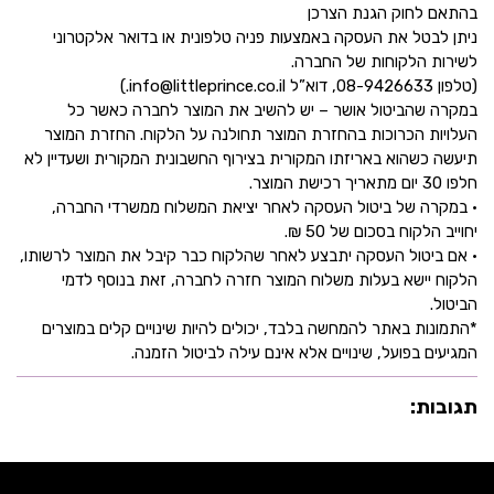
בהתאם לחוק הגנת הצרכן
ניתן לבטל את העסקה באמצעות פניה טלפונית או בדואר אלקטרוני
לשירות הלקוחות של החברה.
(טלפון 08-9426633, דוא”ל info@littleprince.co.il.)
במקרה שהביטול אושר – יש להשיב את המוצר לחברה כאשר כל
העלויות הכרוכות בהחזרת המוצר תחולנה על הלקוח. החזרת המוצר
תיעשה כשהוא באריזתו המקורית בצירוף החשבונית המקורית ושעדיין לא
חלפו 30 יום מתאריך רכישת המוצר.
• במקרה של ביטול העסקה לאחר יציאת המשלוח ממשרדי החברה,
יחוייב הלקוח בסכום של 50 ₪.
• אם ביטול העסקה יתבצע לאחר שהלקוח כבר קיבל את המוצר לרשותו,
הלקוח יישא בעלות משלוח המוצר חזרה לחברה, זאת בנוסף לדמי
הביטול.
*התמונות באתר להמחשה בלבד, יכולים להיות שינויים קלים במוצרים
המגיעים בפועל, שינויים אלא אינם עילה לביטול הזמנה.
תגובות: