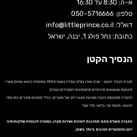
א-ה: 8:30 עד 16:30
טלפון: 050-5
716666
דוא"ל:
littleprince.co.il
info@
כתובת: נחל פולג 1, יבנה, ישראל
הנסיך הקטן
חברת הנסיך הקטן - אביב ואורן בע"מ נוסדה בשנת 1994 ומתמחה ביבוא ושיווק מוצרי
תינוקות וצעצועים איכותיים מהמותגים המובילים בעולם.
החברה ממוקמת ביבנה ומציעה מגוון רחב של מוצרים, כולל מותגים מוכרים כמו סמי
הכבאי, מטוסי על, בלואי, מלי ועוד.
החברה פועלת מתוך מחויבות לאיכות ושירות מצוין, במטרה להבטיח שלקוחותיה
ייהנו מהמוצרים הטובים ביותר בשוק.