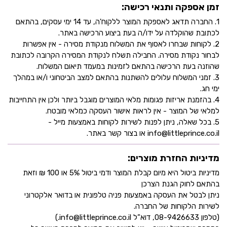
זמן אספקה ותנאי רכישה:
1. החברה תדאג לאספקת המוצר ללקוח'ה, עד 14 ימי עסקים, בהתאם
לכתובת שהוקלדה על ידו/ה בעת ביצוע הרכישה באתר.
2. לקוחות שבחרו לאסוף את המשלוח מנקודת מסירה - אין אפשרות
לבחור נקודת מסירה. החבילה תשלח לנקודת המסירה הקרובה לכתובת
שהוזנה בעת הרכישה בהתאם לזמינות במעמד תיאום המשלוח.
3. זמני המשלוח עלולים להשתנות בהתאם למצב הביטחוני ו/או במהלך
ימי חג.
4. בהזמנת אריזות פגומות מלאי המוצרים מוגבל ביותר ולכן אין התחייבות
למלאי של המוצר - אין לראות אישור העסקה כמלאי מובטח.
5. בכל שאלה, ניתן לפנות לשירות לקוחות באמצעות מייל -
info@littleprince.co.il או בצור קשר באתר.
מדיניות החזרת מוצרים:
מדיניות ביטול היא מיום קבלת המוצר ודמי ביטול 5% או 100 ₪ וזאת
בהתאם לחוק הגנת הצרכן
ניתן לבטל את העסקה באמצעות פניה טלפונית או בדואר אלקטרוני
לשירות הלקוחות של החברה.
(טלפון 08-9426633, דוא”ל info@littleprince.co.il.)