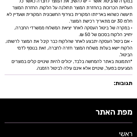
במקרה שהביטול אושר – יש להשיב את המוצר לחברה כאשר כל
העלויות הכרוכות בהחזרת המוצר תחולנה על הלקוח. החזרת המוצר
תיעשה כשהוא באריזתו המקורית בצירוף החשבונית המקורית ושעדיין לא
חלפו 30 יום מתאריך רכישת המוצר.
• במקרה של ביטול העסקה לאחר יציאת המשלוח ממשרדי החברה,
יחוייב הלקוח בסכום של 50 ₪.
• אם ביטול העסקה יתבצע לאחר שהלקוח כבר קיבל את המוצר לרשותו,
הלקוח יישא בעלות משלוח המוצר חזרה לחברה, זאת בנוסף לדמי
הביטול.
*התמונות באתר להמחשה בלבד, יכולים להיות שינויים קלים במוצרים
המגיעים בפועל, שינויים אלא אינם עילה לביטול הזמנה.
תגובות:
מפת האתר
ראשי