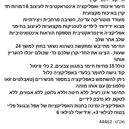
חימר איכותי ואפליקציה אינטראקטיבית לעיצוב 6 דמויות חד
קרן באיכות מקצועית
מעודד מוטוריקה עדינה, חשיבה מרחבית ויצירתיות
מבוא ידידותי לילדים לטכניקות מקצועיות לעיצוב בחימר
אפליקציה אינטראקטיבית מספקת הוראות אינטואיטיביות
שלב אחר שלב
החימר מתייבש ומתקשה כשהוא נשאר בחוץ למשך 24
שעות - הציגו את החדי-קרן שלכם כדי שכולם יוכלו להעריץ
אותו!
כולל 15 פחיות חימר במגוון צבעים, 2 כלי פיסול
קוד גישה לחומר בלעדי באפליקציה כלול
ניתן להשתמש באפליקציה במספר מכשירים (טאבלטים ו/או
טלפונים) עם אותו מזהה
החימר אינו רעיל, ללא חיטה וללא גלוטן, ללא אגוזים, ללא
לטקס, לא נדבק לידיים
האפליקציה זמינה בחנות האפליקציות של אפל ובגוגל פליי
בטוח לגילאי 3+, אידיאלי לגילאי 6
מק"ט :
44462