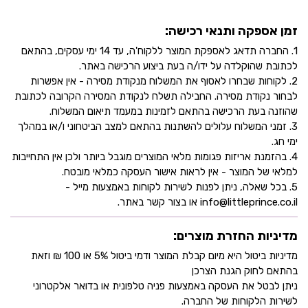
זמן אספקה ותנאי רכישה:
1. החברה תדאג לאספקת המוצר ללקוח'ה, עד 14 ימי עסקים, בהתאם
לכתובת שהוקלדה על ידו/ה בעת ביצוע הרכישה באתר.
2. לקוחות שבחרו לאסוף את המשלוח מנקודת מסירה - אין אפשרות
לבחור נקודת מסירה. החבילה תשלח לנקודת המסירה הקרובה לכתובת
שהוזנה בעת הרכישה בהתאם לזמינות במעמד תיאום המשלוח.
3. זמני המשלוח עלולים להשתנות בהתאם למצב הביטחוני ו/או במהלך
ימי חג.
4. בהזמנת אריזות פגומות מלאי המוצרים מוגבל ביותר ולכן אין התחייבות
למלאי של המוצר - אין לראות אישור העסקה כמלאי מובטח.
5. בכל שאלה, ניתן לפנות לשירות לקוחות באמצעות מייל -
info@littleprince.co.il או בצור קשר באתר.
מדיניות החזרת מוצרים:
מדיניות ביטול היא מיום קבלת המוצר ודמי ביטול 5% או 100 ₪ וזאת
בהתאם לחוק הגנת הצרכן
ניתן לבטל את העסקה באמצעות פניה טלפונית או בדואר אלקטרוני
לשירות הלקוחות של החברה.