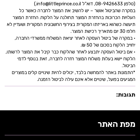
(טלפון 08-9426633, דוא”ל info@littleprince.co.il.)
במקרה שהביטול אושר – יש להשיב את המוצר לחברה כאשר כל
העלויות הכרוכות בהחזרת המוצר תחולנה על הלקוח. החזרת המוצר
תיעשה כשהוא באריזתו המקורית בצירוף החשבונית המקורית ושעדיין לא
חלפו 30 יום מתאריך רכישת המוצר.
• במקרה של ביטול העסקה לאחר יציאת המשלוח ממשרדי החברה,
יחוייב הלקוח בסכום של 50 ₪.
• אם ביטול העסקה יתבצע לאחר שהלקוח כבר קיבל את המוצר לרשותו,
הלקוח יישא בעלות משלוח המוצר חזרה לחברה, זאת בנוסף לדמי
הביטול.
*התמונות באתר להמחשה בלבד, יכולים להיות שינויים קלים במוצרים
המגיעים בפועל, שינויים אלא אינם עילה לביטול הזמנה.
תגובות:
מפת האתר