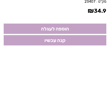
מק"ט :
23407
₪
34.9