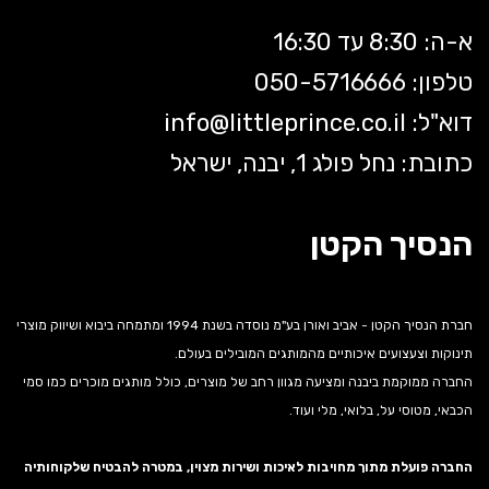
א-ה: 8:30 עד 16:30
טלפון: 050-5
716666
דוא"ל:
littleprince.co.il
info@
כתובת: נחל פולג 1, יבנה, ישראל
הנסיך הקטן
חברת הנסיך הקטן - אביב ואורן בע"מ נוסדה בשנת 1994 ומתמחה ביבוא ושיווק מוצרי
תינוקות וצעצועים איכותיים מהמותגים המובילים בעולם.
החברה ממוקמת ביבנה ומציעה מגוון רחב של מוצרים, כולל מותגים מוכרים כמו סמי
הכבאי, מטוסי על, בלואי, מלי ועוד.
החברה פועלת מתוך מחויבות לאיכות ושירות מצוין, במטרה להבטיח שלקוחותיה