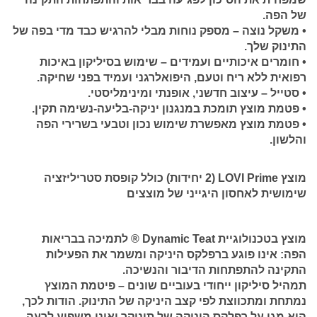
של הפה.
• משקל נוצה – מספק נוחות מבלי להרגיש כבד מדי בפה של
התינוק שלך.
• חומרים איכותיים ועמידים – שימוש בסיליקון באיכות
רפואית ללא ריח וטעם, היפואלרגני ועמיד בפני שחיקה.
• סטייל – עיצוב חדשני, אופנתי ומינימליסטי.
• פטמת מוצץ תומכת במנגנון יניקה-בליעה-נשימה תקין.
• פטמת מוצץ מאפשרת שימוש נכון וטבעי בשרירי הפה
והלשון.
מוצץ LOVI Prime (2 יחידות) כולל קופסת סטריליזציה
שימושית לאחסון היגייני של מוצצים
מוצץ בטכנולוגיית Dynamic Teat ® לתמיכה בבריאות
הפה:
אינו פוגע ברפלקס היניקה ומשמר את הפעילות
התקינה להתפתחות הדיבור והנשיכה.
תמהיל סיליקון ייחודי בעוביים שונים – פיטמת המוצץ
נמתחת ומתכווצת לפי קצב היניקה של התינוק. הודות לכך,
הוא מגן על רפלקס היניקה של תינוקך ואינו משפיע לרעה