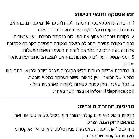
זמן אספקה ותנאי רכישה:
1. החברה תדאג לאספקת המוצר ללקוח'ה, עד 14 ימי עסקים, בהתאם
לכתובת שהוקלדה על ידו/ה בעת ביצוע הרכישה באתר.
2. לקוחות שבחרו לאסוף את המשלוח מנקודת מסירה - אין אפשרות
לבחור נקודת מסירה. החבילה תשלח לנקודת המסירה הקרובה לכתובת
שהוזנה בעת הרכישה בהתאם לזמינות במעמד תיאום המשלוח.
3. זמני המשלוח עלולים להשתנות בהתאם למצב הביטחוני ו/או במהלך
ימי חג.
4. בהזמנת אריזות פגומות מלאי המוצרים מוגבל ביותר ולכן אין התחייבות
למלאי של המוצר - אין לראות אישור העסקה כמלאי מובטח.
5. בכל שאלה, ניתן לפנות לשירות לקוחות באמצעות מייל -
info@littleprince.co.il או בצור קשר באתר.
מדיניות החזרת מוצרים:
מדיניות ביטול היא מיום קבלת המוצר ודמי ביטול 5% או 100 ₪ וזאת
בהתאם לחוק הגנת הצרכן
ניתן לבטל את העסקה באמצעות פניה טלפונית או בדואר אלקטרוני
לשירות הלקוחות של החברה.