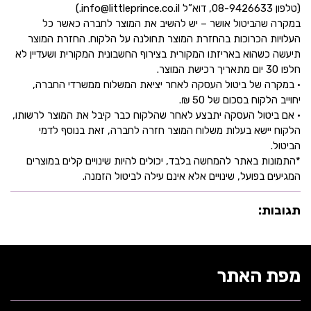
(טלפון 08-9426633, דוא”ל info@littleprince.co.il.)
במקרה שהביטול אושר – יש להשיב את המוצר לחברה כאשר כל
העלויות הכרוכות בהחזרת המוצר תחולנה על הלקוח. החזרת המוצר
תיעשה כשהוא באריזתו המקורית בצירוף החשבונית המקורית ושעדיין לא
חלפו 30 יום מתאריך רכישת המוצר.
• במקרה של ביטול העסקה לאחר יציאת המשלוח ממשרדי החברה,
יחוייב הלקוח בסכום של 50 ₪.
• אם ביטול העסקה יתבצע לאחר שהלקוח כבר קיבל את המוצר לרשותו,
הלקוח יישא בעלות משלוח המוצר חזרה לחברה, זאת בנוסף לדמי
הביטול.
*התמונות באתר להמחשה בלבד, יכולים להיות שינויים קלים במוצרים
המגיעים בפועל, שינויים אלא אינם עילה לביטול הזמנה.
תגובות:
מפת האתר