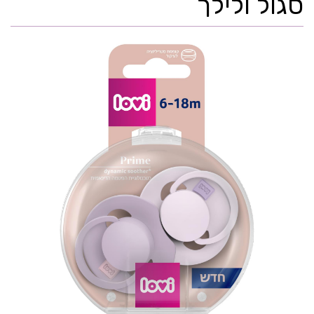
סגול ולילך