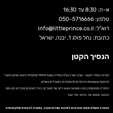
א-ה: 8:30 עד 16:30
טלפון: 050-5
716666
דוא"ל:
littleprince.co.il
info@
כתובת: נחל פולג 1, יבנה, ישראל
הנסיך הקטן
חברת הנסיך הקטן - אביב ואורן בע"מ נוסדה בשנת 1994 ומתמחה ביבוא ושיווק מוצרי
תינוקות וצעצועים איכותיים מהמותגים המובילים בעולם.
החברה ממוקמת ביבנה ומציעה מגוון רחב של מוצרים, כולל מותגים מוכרים כמו סמי
הכבאי, מטוסי על, בלואי, מלי ועוד.
החברה פועלת מתוך מחויבות לאיכות ושירות מצוין, במטרה להבטיח שלקוחותיה