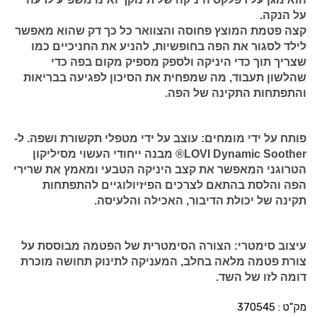
על הנקה.
קצה פטמת המוצץ פחוסה והצוואר כל כך דק שהוא מאפשר
לילד לסגור את הפה בחופשיות, להניע את החניכיים כמו
שצריך תוך כדי היניקה ולספק מספיק מקום בפה כדי
שהלשון תעבוד, מה שמפחית את הסיכון לפגיעה בבריאות
והתפתחות התקינה של הפה.
פותח על ידי מומחים:
עוצב על ידי מטפלי תקשורת ושפה. ל-
LOVI Dynamic Soother® מבנה ייחודי העשוי מסיליקון
הטרוגני המאפשר את קצב היניקה הטבעי ומאמץ את שרירי
הפה והלסת בהתאם לצרכים הפיזיולוגיים להתפתחות
תקינה של יכולת הדיבור, האכילה והלעיסה.
עיצוב סימטרי:
הצורה הסימטרית של הפטמה מבוססת על
צורת פטמה מלאה בחלב, המעניקה לתינוק תחושה מוכרת
דומה לזו של השד.
מק"ט :
370545