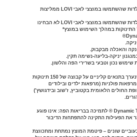
• 90% מההורים והמיילדות שהשתמשו במוצצי לאבי LOVI ממליצות
• 91% מההורים והמיילדות שהשתמשו במוצצי לאבי LOVI לא הבחינו
 התינוקות במהלך השימוש במוצץ*
ניקה.
נקה והאכלה מבקבוק.
נגנון יניקה-בליעה-נשימה תקין.
ימוש נכון וטבעי בשרירי הפה והלשון.
לפי סקר מדגם חוץ שנערך בתנאים קליניים על קבוצה של 150 תינוקות
חודשים במרפאות פולניות (מרפאות ילדים ובילודים
פת החולים הלאומית בקטוביץ, ז'שוב ובידגושץ')
ורים.
אינו פוגע
 את הפעילות התקינה להתפתחות הדיבור
 בעוביים שונים – פיטמת המוצץ נמתחת ומתכווצת