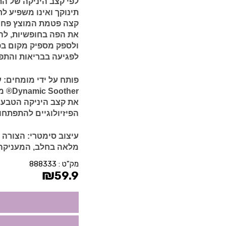
לפי קצב היניקה של התי
תינוקך ואינו משפיע ל
קצה פטמת המוצץ פחוס
את הפה בחופשיות, להנ
ולספק מספיק מקום בפ
לפגיעה בבריאות והתפ
פותח על ידי מומחים:
ther
את קצב היניקה הטבעי
הפיזיולוגיים להתפתחו
עיצוב סימטרי:
הצורה 
מלאה בחלב, המעניקה 
מק"ט :
888333
₪
59.9