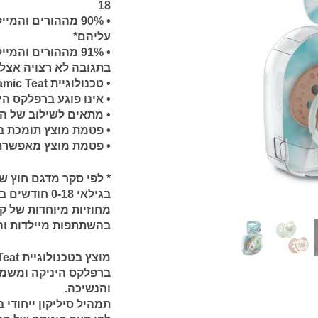
18
עליהם*
בתגובה לא רצויה אצל
• טכנולוגיית Dynamic Teat®
• אינו פוגע ברפלקס הי
• מתאים לשילוב של ה
• פטמת מוצץ תומכת במ
• פטמת מוצץ מאפשרת ש
*
בגילאי 0-18 
מחוזיות מיוחדות של קו
בהשתתפות מיילדות וה
מוצץ בטכנולוגיית Dynamic Teat ® לתמיכה בבריאות הפה:
ברפלקס היניקה ומשמר
והנשיכה.
תמהיל סיליקון ייחודי