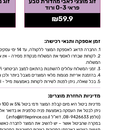
זוג מוצצי לאבי מהדורת טבע
זוג 
פראי 0-3 ורוד
₪
59.9
זמן אספקה ותנאי רכישה:
1. החברה תדאג לאספקת המוצר ללקוח'ה, עד 14 ימי עסקים, בהתאם לכתובת שהוקלדה על ידו/ה בעת ביצוע הרכישה באתר.
2. לקוחות שבחרו לאסוף את המשלוח מנקודת מסירה - אי
המשלוח.
3. זמני המשלוח עלולים להשתנות בהתאם למצב הביטחוני ו/או במהלך ימי חג.
4. בהזמנת אריזות פגומות מלאי המוצרים מוגבל ביותר ולכן אין התחייבות למלאי של המוצר - אין לראות אישור העסקה כמלאי מובטח.
5. בכל שאלה, ניתן לפנות לשירות לקוחות באמצעות מייל - info@littleprince.co.il או בצור קשר באתר.
מדיניות החזרת מוצרים:
מדיניות ביטול היא מיום קבלת המוצר ודמי ביטול 5% או 100 ₪ וזאת בהתאם לחוק הגנת הצרכן
ניתן לבטל את העסקה באמצעות פניה טלפונית או בדואר אל
(טלפון 08-9426633, דוא”ל info@littleprince.co.il.)
במקרה שהביטול אושר – יש להשיב את המוצר לחברה כאשר 
תיעשה כשהוא באריזתו המקורית בצירוף החשבונית המקורית ושעדיין לא חלפו 30 יו