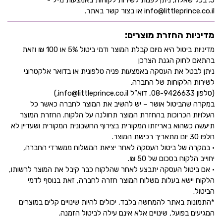
5. בכל שאלה, ניתן לפנות לשירות לקוחות באמצעות מייל -
info@littleprince.co.il או בצור קשר באתר.
מדיניות החזרת מוצרים:
מדיניות ביטול היא מיום קבלת המוצר ודמי ביטול 5% או 100 ₪ וזאת
בהתאם לחוק הגנת הצרכן
ניתן לבטל את העסקה באמצעות פניה טלפונית או בדואר אלקטרוני
לשירות הלקוחות של החברה.
(טלפון 08-9426633, דוא”ל info@littleprince.co.il.)
במקרה שהביטול אושר – יש להשיב את המוצר לחברה כאשר כל
העלויות הכרוכות בהחזרת המוצר תחולנה על הלקוח. החזרת המוצר
תיעשה כשהוא באריזתו המקורית בצירוף החשבונית המקורית ושעדיין לא
חלפו 30 יום מתאריך רכישת המוצר.
• במקרה של ביטול העסקה לאחר יציאת המשלוח ממשרדי החברה,
יחוייב הלקוח בסכום של 50 ₪.
• אם ביטול העסקה יתבצע לאחר שהלקוח כבר קיבל את המוצר לרשותו,
הלקוח יישא בעלות משלוח המוצר חזרה לחברה, זאת בנוסף לדמי
הביטול.
*התמונות באתר להמחשה בלבד, יכולים להיות שינויים קלים במוצרים
המגיעים בפועל, שינויים אלא אינם עילה לביטול הזמנה.