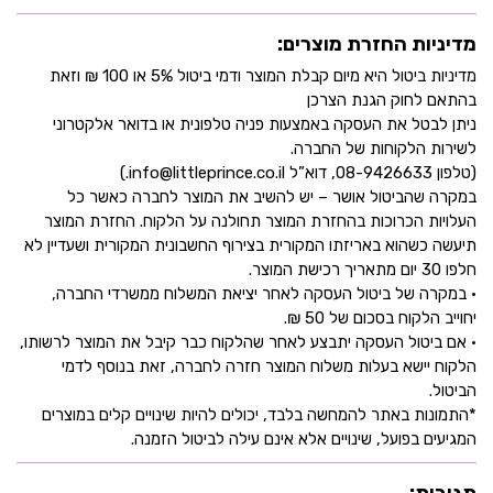
מדיניות החזרת מוצרים:
מדיניות ביטול היא מיום קבלת המוצר ודמי ביטול 5% או 100 ₪ וזאת
בהתאם לחוק הגנת הצרכן
ניתן לבטל את העסקה באמצעות פניה טלפונית או בדואר אלקטרוני
לשירות הלקוחות של החברה.
(טלפון 08-9426633, דוא”ל info@littleprince.co.il.)
במקרה שהביטול אושר – יש להשיב את המוצר לחברה כאשר כל
העלויות הכרוכות בהחזרת המוצר תחולנה על הלקוח. החזרת המוצר
תיעשה כשהוא באריזתו המקורית בצירוף החשבונית המקורית ושעדיין לא
חלפו 30 יום מתאריך רכישת המוצר.
• במקרה של ביטול העסקה לאחר יציאת המשלוח ממשרדי החברה,
יחוייב הלקוח בסכום של 50 ₪.
• אם ביטול העסקה יתבצע לאחר שהלקוח כבר קיבל את המוצר לרשותו,
הלקוח יישא בעלות משלוח המוצר חזרה לחברה, זאת בנוסף לדמי
הביטול.
*התמונות באתר להמחשה בלבד, יכולים להיות שינויים קלים במוצרים
המגיעים בפועל, שינויים אלא אינם עילה לביטול הזמנה.