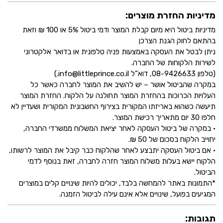
מדיניות החזרת מוצרים:
מדיניות ביטול היא מיום קבלת המוצר ודמי ביטול 5% או 100 ₪ וזאת
בהתאם לחוק הגנת הצרכן
ניתן לבטל את העסקה באמצעות פניה טלפונית או בדואר אלקטרוני
לשירות הלקוחות של החברה.
(טלפון 08-9426633, דוא”ל info@littleprince.co.il.)
במקרה שהביטול אושר – יש להשיב את המוצר לחברה כאשר כל
העלויות הכרוכות בהחזרת המוצר תחולנה על הלקוח. החזרת המוצר
תיעשה כשהוא באריזתו המקורית בצירוף החשבונית המקורית ושעדיין לא
חלפו 30 יום מתאריך רכישת המוצר.
• במקרה של ביטול העסקה לאחר יציאת המשלוח ממשרדי החברה,
יחוייב הלקוח בסכום של 50 ₪.
• אם ביטול העסקה יתבצע לאחר שהלקוח כבר קיבל את המוצר לרשותו,
הלקוח יישא בעלות משלוח המוצר חזרה לחברה, זאת בנוסף לדמי
הביטול.
*התמונות באתר להמחשה בלבד, יכולים להיות שינויים קלים במוצרים
המגיעים בפועל, שינויים אלא אינם עילה לביטול הזמנה.
תגובות: