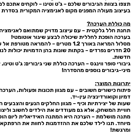
תצפו בצוות הגיבורים שלכם – ג'ט וטינו – לוקחים אתכם 
בעיצוב מעולה המפנים מקום לאנימציה המקורית בסדרת סו
מה כוללת הערכה?
תחנת חלל גלקטית – עם עיצוב מדויק שמתואם לאנימציה
בערכה הופכת לחללית שיכולה לבצע שיגור אוטומטי!
מסלול המראה באורך 1.2 מטרים – להמראה מטורפת אל עבר הרפתקאות חדשות וגדולות!
20 חדרים נפרדים – בקתות שונות בהן הדמויות יכולות ל
חדשות.
גיבורי סופר ווינגס – הערכה כוללת שני גיבורים: ג'ט וטי
מיני-גיבורים נוספים מהסדרה!
יתרונות המוצר:
פיתוח כישורים חשובים – עם מגוון תכונות ופעולות, הערכ
דמיון וקואורדינציה עין-יד.
שעות של יצירתיות וכיף – מגוון החלקים הנעים והצבעים 
חוויית המשחק, אלא גם מעודדים את הילדים לחשוב וליצור
מתנה מושלמת – הערכה היא המתנה האידיאלית ליום הולד
מיוחד. תנו לילד שלכם את ההזדמנות לחוות את הרפתקאות
ומרגשת!