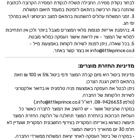
לבחור נקודת מסירה. החבילה תשלח לנקודת המסירה הקרובה לכתובת
שהוזנה בעת הרכישה בהתאם לזמינות במעמד תיאום המשלוח.
3. זמני המשלוח עלולים להשתנות בהתאם למצב הביטחוני ו/או במהלך
ימי חג.
4. בהזמנת אריזות פגומות מלאי המוצרים מוגבל ביותר ולכן אין התחייבות
למלאי של המוצר - אין לראות אישור העסקה כמלאי מובטח.
5. בכל שאלה, ניתן לפנות לשירות לקוחות באמצעות מייל -
info@littleprince.co.il או בצור קשר באתר.
מדיניות החזרת מוצרים:
מדיניות ביטול היא מיום קבלת המוצר ודמי ביטול 5% או 100 ₪ וזאת
בהתאם לחוק הגנת הצרכן
ניתן לבטל את העסקה באמצעות פניה טלפונית או בדואר אלקטרוני
לשירות הלקוחות של החברה.
(טלפון 08-9426633, דוא”ל info@littleprince.co.il.)
במקרה שהביטול אושר – יש להשיב את המוצר לחברה כאשר כל
העלויות הכרוכות בהחזרת המוצר תחולנה על הלקוח. החזרת המוצר
תיעשה כשהוא באריזתו המקורית בצירוף החשבונית המקורית ושעדיין לא
חלפו 30 יום מתאריך רכישת המוצר.
• במקרה של ביטול העסקה לאחר יציאת המשלוח ממשרדי החברה,