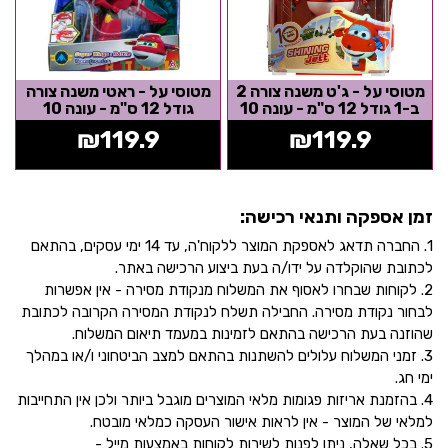
מטוסי על - ג'ט משנה צורה 2
מטוסי על - ראטי משנה צורה
ב-1 גודל 12 ס"מ - עונה 10
גודל 12 ס"מ - עונה 10
₪
119.9
₪
119.9
זמן אספקה ותנאי רכישה:
1. החברה תדאג לאספקת המוצר ללקוח'ה, עד 14 ימי עסקים, בהתאם
לכתובת שהוקלדה על ידו/ה בעת ביצוע הרכישה באתר.
2. לקוחות שבחרו לאסוף את המשלוח מנקודת מסירה - אין אפשרות
לבחור נקודת מסירה. החבילה תשלח לנקודת המסירה הקרובה לכתובת
שהוזנה בעת הרכישה בהתאם לזמינות במעמד תיאום המשלוח.
3. זמני המשלוח עלולים להשתנות בהתאם למצב הביטחוני ו/או במהלך
ימי חג.
4. בהזמנת אריזות פגומות מלאי המוצרים מוגבל ביותר ולכן אין התחייבות
למלאי של המוצר - אין לראות אישור העסקה כמלאי מובטח.
5. בכל שאלה, ניתן לפנות לשירות לקוחות באמצעות מייל -