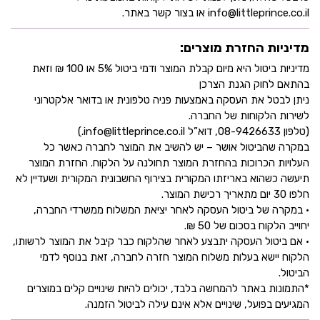
info@littleprince.co.il או בצור קשר באתר.
מדיניות החזרת מוצרים:
מדיניות ביטול היא מיום קבלת המוצר ודמי ביטול 5% או 100 ₪ וזאת
בהתאם לחוק הגנת הצרכן
ניתן לבטל את העסקה באמצעות פניה טלפונית או בדואר אלקטרוני
לשירות הלקוחות של החברה.
(טלפון 08-9426633, דוא”ל info@littleprince.co.il.)
במקרה שהביטול אושר – יש להשיב את המוצר לחברה כאשר כל
העלויות הכרוכות בהחזרת המוצר תחולנה על הלקוח. החזרת המוצר
תיעשה כשהוא באריזתו המקורית בצירוף החשבונית המקורית ושעדיין לא
חלפו 30 יום מתאריך רכישת המוצר.
• במקרה של ביטול העסקה לאחר יציאת המשלוח ממשרדי החברה,
יחוייב הלקוח בסכום של 50 ₪.
• אם ביטול העסקה יתבצע לאחר שהלקוח כבר קיבל את המוצר לרשותו,
הלקוח יישא בעלות משלוח המוצר חזרה לחברה, זאת בנוסף לדמי
הביטול.
*התמונות באתר להמחשה בלבד, יכולים להיות שינויים קלים במוצרים
המגיעים בפועל, שינויים אלא אינם עילה לביטול הזמנה.