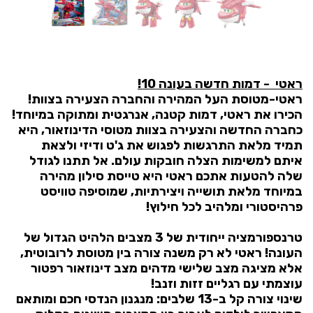
ראטי - דמות חדשה בעונה 10!
ראטי-מטוסת העל המהירה והחברה הצעירה בצוות!
הכירו את ראטי, דמות קטנה, אנרגטית ומתוקה במיוחד!
כחברה החדשה והצעירה בצוות מטוסי הדינוזאור, היא
תמיד מלאת התרגשות לפגוש את ג'ט ודיזי ולצאת
איתם למשימות הצלה חובקות עולם. אל תתנו לגודל
שלה להטעות אתכם ראטי היא טייסת סילון מהירה
במיוחד מלאת תושייה ויצירתיות, שמוסיפה טוויסט
פרהיסטורי ומלהיב לכל חילוץ!
טרנספורמציה ייחודית של 3 מצבים הלהיט הגדול של
העונה! ראטי לא רק משנה צורה בין מטוסת לרובוטית,
אלא מציגה מצב שלישי מדהים מצב דינוזאור רפטור
עוצמתי עם רגליים זזות וזנב!
שינוי צורה קל ב-13 שלבים: מנגנון הנדסי חכם ומותאם