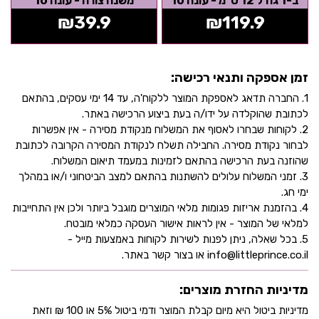
ב-1 גודל 12 ס"מ - עונה 10
משנה צורה - עונה 10
₪
39.9
₪
119.9
זמן אספקה ותנאי רכישה:
1. החברה תדאג לאספקת המוצר ללקוח'ה, עד 14 ימי עסקים, בהתאם
לכתובת שהוקלדה על ידו/ה בעת ביצוע הרכישה באתר.
2. לקוחות שבחרו לאסוף את המשלוח מנקודת מסירה - אין אפשרות
לבחור נקודת מסירה. החבילה תשלח לנקודת המסירה הקרובה לכתובת
שהוזנה בעת הרכישה בהתאם לזמינות במעמד תיאום המשלוח.
3. זמני המשלוח עלולים להשתנות בהתאם למצב הביטחוני ו/או במהלך
ימי חג.
4. בהזמנת אריזות פגומות מלאי המוצרים מוגבל ביותר ולכן אין התחייבות
למלאי של המוצר - אין לראות אישור העסקה כמלאי מובטח.
5. בכל שאלה, ניתן לפנות לשירות לקוחות באמצעות מייל -
info@littleprince.co.il או בצור קשר באתר.
מדיניות החזרת מוצרים:
מדיניות ביטול היא מיום קבלת המוצר ודמי ביטול 5% או 100 ₪ וזאת