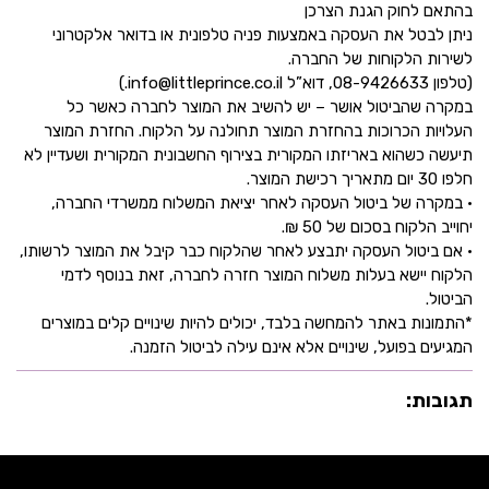
בהתאם לחוק הגנת הצרכן
ניתן לבטל את העסקה באמצעות פניה טלפונית או בדואר אלקטרוני
לשירות הלקוחות של החברה.
(טלפון 08-9426633, דוא”ל info@littleprince.co.il.)
במקרה שהביטול אושר – יש להשיב את המוצר לחברה כאשר כל
העלויות הכרוכות בהחזרת המוצר תחולנה על הלקוח. החזרת המוצר
תיעשה כשהוא באריזתו המקורית בצירוף החשבונית המקורית ושעדיין לא
חלפו 30 יום מתאריך רכישת המוצר.
• במקרה של ביטול העסקה לאחר יציאת המשלוח ממשרדי החברה,
יחוייב הלקוח בסכום של 50 ₪.
• אם ביטול העסקה יתבצע לאחר שהלקוח כבר קיבל את המוצר לרשותו,
הלקוח יישא בעלות משלוח המוצר חזרה לחברה, זאת בנוסף לדמי
הביטול.
*התמונות באתר להמחשה בלבד, יכולים להיות שינויים קלים במוצרים
המגיעים בפועל, שינויים אלא אינם עילה לביטול הזמנה.
תגובות: