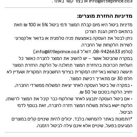
info@littleprince.co.il או בצור קשר באתר.
מדיניות החזרת מוצרים:
מדיניות ביטול היא מיום קבלת המוצר ודמי ביטול 5% או 100 ₪ וזאת
בהתאם לחוק הגנת הצרכן
ניתן לבטל את העסקה באמצעות פניה טלפונית או בדואר אלקטרוני
לשירות הלקוחות של החברה.
(טלפון 08-9426633, דוא”ל info@littleprince.co.il.)
במקרה שהביטול אושר – יש להשיב את המוצר לחברה כאשר כל
העלויות הכרוכות בהחזרת המוצר תחולנה על הלקוח. החזרת המוצר
תיעשה כשהוא באריזתו המקורית בצירוף החשבונית המקורית ושעדיין לא
חלפו 30 יום מתאריך רכישת המוצר.
• במקרה של ביטול העסקה לאחר יציאת המשלוח ממשרדי החברה,
יחוייב הלקוח בסכום של 50 ₪.
• אם ביטול העסקה יתבצע לאחר שהלקוח כבר קיבל את המוצר לרשותו,
הלקוח יישא בעלות משלוח המוצר חזרה לחברה, זאת בנוסף לדמי
הביטול.
*התמונות באתר להמחשה בלבד, יכולים להיות שינויים קלים במוצרים
המגיעים בפועל, שינויים אלא אינם עילה לביטול הזמנה.