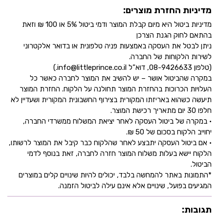
מדיניות החזרת מוצרים:
מדיניות ביטול היא מיום קבלת המוצר ודמי ביטול 5% או 100 ₪ וזאת
בהתאם לחוק הגנת הצרכן
ניתן לבטל את העסקה באמצעות פניה טלפונית או בדואר אלקטרוני
לשירות הלקוחות של החברה.
(טלפון 08-9426633, דוא”ל info@littleprince.co.il.)
במקרה שהביטול אושר – יש להשיב את המוצר לחברה כאשר כל
העלויות הכרוכות בהחזרת המוצר תחולנה על הלקוח. החזרת המוצר
תיעשה כשהוא באריזתו המקורית בצירוף החשבונית המקורית ושעדיין לא
חלפו 30 יום מתאריך רכישת המוצר.
• במקרה של ביטול העסקה לאחר יציאת המשלוח ממשרדי החברה,
יחוייב הלקוח בסכום של 50 ₪.
• אם ביטול העסקה יתבצע לאחר שהלקוח כבר קיבל את המוצר לרשותו,
הלקוח יישא בעלות משלוח המוצר חזרה לחברה, זאת בנוסף לדמי
הביטול.
*התמונות באתר להמחשה בלבד, יכולים להיות שינויים קלים במוצרים
המגיעים בפועל, שינויים אלא אינם עילה לביטול הזמנה.
תגובות: