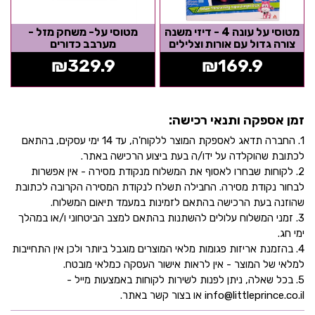
מטוסי על עונה 4 - דיזי משנה
מטוסי על- משחק מזל -
צורה גדול עם אורות וצלילים
מערבב כדורים
₪
329.9
₪
169.9
זמן אספקה ותנאי רכישה:
1. החברה תדאג לאספקת המוצר ללקוח'ה, עד 14 ימי עסקים, בהתאם
לכתובת שהוקלדה על ידו/ה בעת ביצוע הרכישה באתר.
2. לקוחות שבחרו לאסוף את המשלוח מנקודת מסירה - אין אפשרות
לבחור נקודת מסירה. החבילה תשלח לנקודת המסירה הקרובה לכתובת
שהוזנה בעת הרכישה בהתאם לזמינות במעמד תיאום המשלוח.
3. זמני המשלוח עלולים להשתנות בהתאם למצב הביטחוני ו/או במהלך
ימי חג.
4. בהזמנת אריזות פגומות מלאי המוצרים מוגבל ביותר ולכן אין התחייבות
למלאי של המוצר - אין לראות אישור העסקה כמלאי מובטח.
5. בכל שאלה, ניתן לפנות לשירות לקוחות באמצעות מייל -
info@littleprince.co.il או בצור קשר באתר.