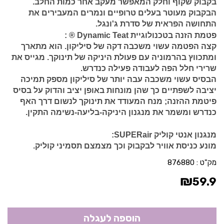
בקבוק שקוף וחלק המאפשר מעקב אחר כמות החלב.
הבקבוק מעוטר בעלים טרופיים ונמרים המעבירים את
התחושה הפראית של סדרת ג'ונגל.
פטמת הזנה בטכנולוגיית Dynamic Teat ® :
קצה הפטמה עשוי משכבה דקה של סיליקון. הוא מתארך
ומתכווץ בהרמוניה עם פעולת היניקה של תינוקך. מגייס את
שרירי חלל הפה לעבודה פעילה כנדרש.
הבסיס עשוי משכבה עבה יותר של סיליקון מספק תמיכה
יציבה לשפתיים כך שהן מונחות באופן יציב והדוק על בסיס
פיטמת ההזנה; מנח המעודד את תינוקך לנשום דרך האף
כנדרש ומשמר את מנגנון היניקה-בליעה-נשימה התקין.
מנגנון אנטי קוליק SUPERair:
מונע כניסת אוויר לבקבוק וכך מצמצם תסמיני קוליק.
מק"ט :
876880
₪
59.9