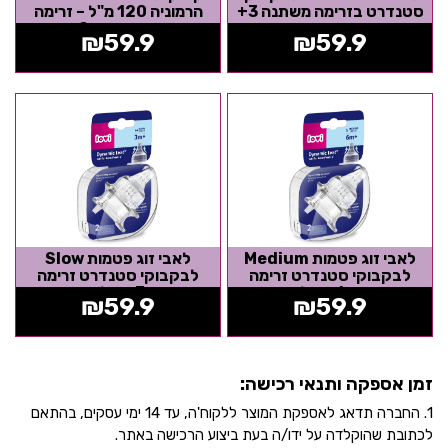
סטנדרט בזרימה משתנה 3+
הרמוניה 120 מ"ל – זרימה
איטית מאוד 0+
₪
59.9
₪
59.9
לאבי זוג פטמות Medium
לאבי זוג פטמות Slow
לבקבוקי סטנדרט זרימה
לבקבוקי סטנדרט זרימה
בינונית 6+ שלב שני
איטית 3+ שלב ראשון
₪
59.9
₪
59.9
זמן אספקה ותנאי רכישה:
1. החברה תדאג לאספקת המוצר ללקוח'ה, עד 14 ימי עסקים, בהתאם
לכתובת שהוקלדה על ידו/ה בעת ביצוע הרכישה באתר.