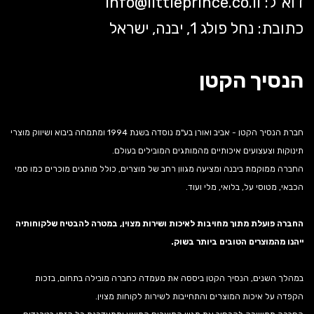
דוא"ל:
littleprince.co.il
info@
כתובת: נחל פולג 1, יבנה, ישראל
הנסיך הקטן
חברת הנסיך הקטן - אביב ואורן בע"מ נוסדה בשנת 1994 ומתמחה ביבוא ושיווק מוצרי
תינוקות וצעצועים איכותיים מהמותגים המובילים בעולם.
החברה ממוקמת ביבנה ומציעה מגוון רחב של מוצרים, כולל מותגים מוכרים כמו סמי
הכבאי, מטוסי על, בלואי, מלי ועוד.
החברה פועלת מתוך מחויבות לאיכות ושירות מצוין, במטרה להבטיח שלקוחותיה
ייהנו מהמוצרים הטובים ביותר בשוק.
במהלך השנים, הנסיך הקטן ביססה את מעמדה כחברה מובילה בתחום, בזכות
הקפדה על איכות המוצרים והתחייבות לשירות לקוחות מצוין.