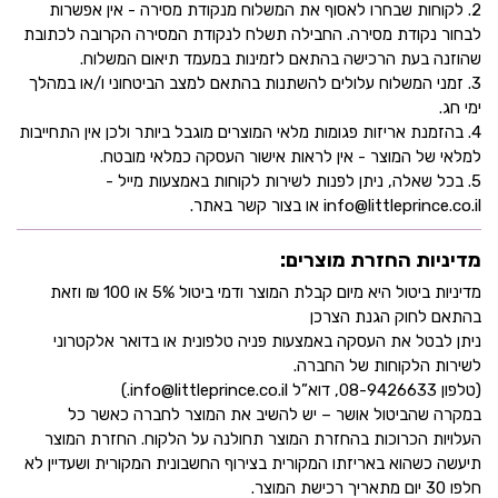
2. לקוחות שבחרו לאסוף את המשלוח מנקודת מסירה - אין אפשרות
לבחור נקודת מסירה. החבילה תשלח לנקודת המסירה הקרובה לכתובת
שהוזנה בעת הרכישה בהתאם לזמינות במעמד תיאום המשלוח.
3. זמני המשלוח עלולים להשתנות בהתאם למצב הביטחוני ו/או במהלך
ימי חג.
4. בהזמנת אריזות פגומות מלאי המוצרים מוגבל ביותר ולכן אין התחייבות
למלאי של המוצר - אין לראות אישור העסקה כמלאי מובטח.
5. בכל שאלה, ניתן לפנות לשירות לקוחות באמצעות מייל -
info@littleprince.co.il או בצור קשר באתר.
מדיניות החזרת מוצרים:
מדיניות ביטול היא מיום קבלת המוצר ודמי ביטול 5% או 100 ₪ וזאת
בהתאם לחוק הגנת הצרכן
ניתן לבטל את העסקה באמצעות פניה טלפונית או בדואר אלקטרוני
לשירות הלקוחות של החברה.
(טלפון 08-9426633, דוא”ל info@littleprince.co.il.)
במקרה שהביטול אושר – יש להשיב את המוצר לחברה כאשר כל
העלויות הכרוכות בהחזרת המוצר תחולנה על הלקוח. החזרת המוצר
תיעשה כשהוא באריזתו המקורית בצירוף החשבונית המקורית ושעדיין לא
חלפו 30 יום מתאריך רכישת המוצר.