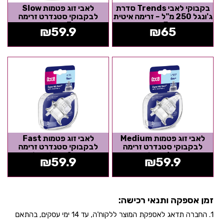
בקבוקי לאבי Trends סדרת
לאבי זוג פטמות Slow
ג'ונגל 250 מ"ל – זרימה איטית
לבקבוקי סטנדרט זרימה
3+
איטית 3+ שלב ראשון
₪
59.9
₪
65
לאבי זוג פטמות Medium
לאבי זוג פטמות Fast
לבקבוקי סטנדרט זרימה
לבקבוקי סטנדרט זרימה
בינונית 6+ שלב שני
מהירה 9+ שלב שלישי
₪
59.9
₪
59.9
זמן אספקה ותנאי רכישה:
1. החברה תדאג לאספקת המוצר ללקוח'ה, עד 14 ימי עסקים, בהתאם