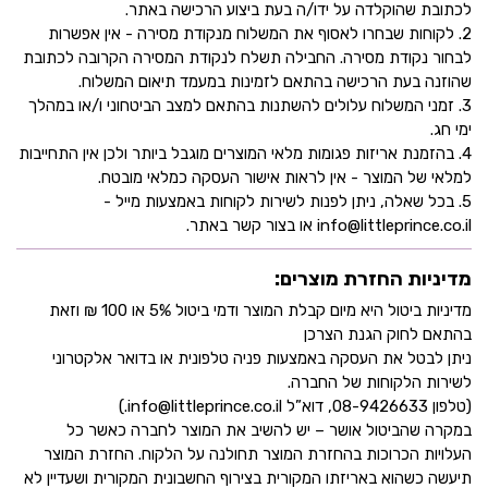
לכתובת שהוקלדה על ידו/ה בעת ביצוע הרכישה באתר.
2. לקוחות שבחרו לאסוף את המשלוח מנקודת מסירה - אין אפשרות
לבחור נקודת מסירה. החבילה תשלח לנקודת המסירה הקרובה לכתובת
שהוזנה בעת הרכישה בהתאם לזמינות במעמד תיאום המשלוח.
3. זמני המשלוח עלולים להשתנות בהתאם למצב הביטחוני ו/או במהלך
ימי חג.
4. בהזמנת אריזות פגומות מלאי המוצרים מוגבל ביותר ולכן אין התחייבות
למלאי של המוצר - אין לראות אישור העסקה כמלאי מובטח.
5. בכל שאלה, ניתן לפנות לשירות לקוחות באמצעות מייל -
info@littleprince.co.il או בצור קשר באתר.
מדיניות החזרת מוצרים:
מדיניות ביטול היא מיום קבלת המוצר ודמי ביטול 5% או 100 ₪ וזאת
בהתאם לחוק הגנת הצרכן
ניתן לבטל את העסקה באמצעות פניה טלפונית או בדואר אלקטרוני
לשירות הלקוחות של החברה.
(טלפון 08-9426633, דוא”ל info@littleprince.co.il.)
במקרה שהביטול אושר – יש להשיב את המוצר לחברה כאשר כל
העלויות הכרוכות בהחזרת המוצר תחולנה על הלקוח. החזרת המוצר
תיעשה כשהוא באריזתו המקורית בצירוף החשבונית המקורית ושעדיין לא