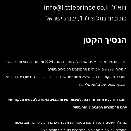
דוא"ל:
littleprince.co.il
info@
כתובת: נחל פולג 1, יבנה, ישראל
הנסיך הקטן
חברת הנסיך הקטן - אביב ואורן בע"מ נוסדה בשנת 1994 ומתמחה ביבוא ושיווק מוצרי
תינוקות וצעצועים איכותיים מהמותגים המובילים בעולם.
החברה ממוקמת ביבנה ומציעה מגוון רחב של מוצרים, כולל מותגים מוכרים כמו סמי
הכבאי, מטוסי על, בלואי, מלי ועוד.
החברה פועלת מתוך מחויבות לאיכות ושירות מצוין, במטרה להבטיח שלקוחותיה
ייהנו מהמוצרים הטובים ביותר בשוק.
במהלך השנים, הנסיך הקטן ביססה את מעמדה כחברה מובילה בתחום, בזכות
הקפדה על איכות המוצרים והתחייבות לשירות לקוחות מצוין.