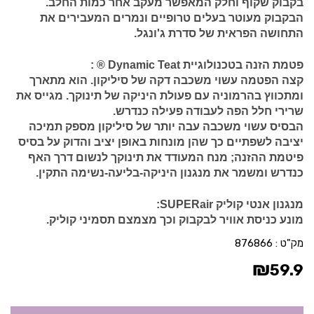
בקבוק שקוף וחלק המאפשר מעקב אחר כמות החלב.
הבקבוק מעוטר בעלים טרופיים ונמרים המעבירים את
התחושה הפראית של סדרת ג'ונגל.
פטמת הזנה בטכנולוגיית Dynamic Teat ® :
קצה הפטמה עשוי משכבה דקה של סיליקון. הוא מתארך
ומתכווץ בהרמוניה עם פעולת היניקה של תינוקך. מגייס את
שרירי חלל הפה לעבודה פעילה כנדרש.
הבסיס עשוי משכבה עבה יותר של סיליקון מספק תמיכה
יציבה לשפתיים כך שהן מונחות באופן יציב והדוק על בסיס
פיטמת ההזנה; מנח המעודד את תינוקך לנשום דרך האף
כנדרש ומשמר את מנגנון היניקה-בליעה-נשימה התקין.
מנגנון אנטי קוליק SUPERair:
מונע כניסת אוויר לבקבוק וכך מצמצם תסמיני קוליק.
מק"ט :
876866
₪
59.9