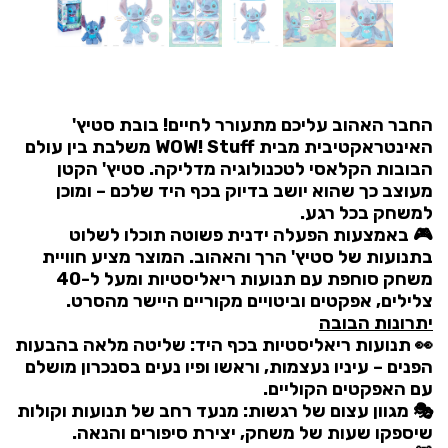
החבר האהוב עליכם מתעורר לחיים! בובת סטיץ'
האינטראקטיבית מבית WOW! Stuff משלבת בין עולם
הבובות הקלאסי לטכנולוגיה מדליקה. סטיץ' הקטן
מעוצב כך שהוא יושב בדיוק בכף היד שלכם – ומוכן
למשחק בכל רגע.
🎮 באמצעות הפעלה ידנית פשוטה תוכלו לשלוט
בתנועות של סטיץ' הרך והאהוב. המוצר מציע חוויית
משחק סוחפת עם תנועות ריאליסטיות ומעל ל-40
צלילים, אפקטים וביטויים מקוריים היישר מהסרט.
יתרונות הבובה
👀 תנועות ריאליסטיות בכף היד: שליטה מלאה בהבעות
הפנים – עיניו נעצמות, וראשו ופיו נעים בסנכרון מושלם
עם האפקטים הקוליים.
🎭 מגוון עצום של רגשות: מנעד רחב של תנועות וקולות
שיספקו שעות של משחק, יצירת סיפורים והנאה.