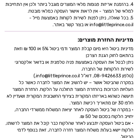
4. בהזמנת אריזות פגומות מלאי המוצרים מוגבל ביותר ולכן אין התחייבות
למלאי של המוצר - אין לראות אישור העסקה כמלאי מובטח.
5. בכל שאלה, ניתן לפנות לשירות לקוחות באמצעות מייל -
info@littleprince.co.il או בצור קשר באתר.
מדיניות החזרת מוצרים:
מדיניות ביטול היא מיום קבלת המוצר ודמי ביטול 5% או 100 ₪ וזאת
בהתאם לחוק הגנת הצרכן
ניתן לבטל את העסקה באמצעות פניה טלפונית או בדואר אלקטרוני
לשירות הלקוחות של החברה.
(טלפון 08-9426633, דוא”ל info@littleprince.co.il.)
במקרה שהביטול אושר – יש להשיב את המוצר לחברה כאשר כל
העלויות הכרוכות בהחזרת המוצר תחולנה על הלקוח. החזרת המוצר
תיעשה כשהוא באריזתו המקורית בצירוף החשבונית המקורית ושעדיין לא
חלפו 30 יום מתאריך רכישת המוצר.
• במקרה של ביטול העסקה לאחר יציאת המשלוח ממשרדי החברה,
יחוייב הלקוח בסכום של 50 ₪.
• אם ביטול העסקה יתבצע לאחר שהלקוח כבר קיבל את המוצר לרשותו,
הלקוח יישא בעלות משלוח המוצר חזרה לחברה, זאת בנוסף לדמי
הביטול.