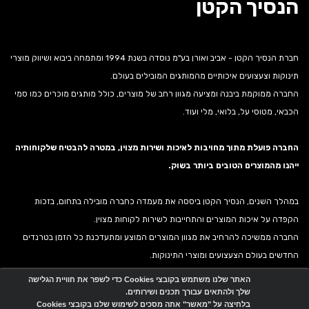
הנסיך הקטן
חברת הנסיך הקטן - אביב ואורן בע"מ נוסדה בשנת 1994 ומתמחה ביבוא ושיווק מוצרי
תינוקות וצעצועים איכותיים מהמותגים המובילים בעולם.
החברה ממוקמת ביבנה ומציעה מגוון רחב של מוצרים, כולל מותגים מוכרים כמו סמי
הכבאי, מטוסי על, בלואי, מלי ועוד.
החברה פועלת מתוך מחויבות לאיכות ושירות מצוין, במטרה להבטיח שלקוחותיה
ייהנו מהמוצרים הטובים ביותר בשוק.
במהלך השנים, הנסיך הקטן ביססה את מעמדה כחברה מובילה בתחום, בזכות
הקפדה על איכות המוצרים והתחייבות לשירות לקוחות מצוין.
החברה ממשיכה להרחיב את מגוון המוצרים המוצע ומתעדכנת כל הזמן בטרנדים
החדשים בעולם הצעצועים ומוצרי התינוקות.
האתר שלנו משתמש בקובצי Cookies כדי לשפר את חוויית הגלישה
שלך ולהתאים עבורך תכנים ושירותים.
אתר זה מופעל באמצעות
Wobily
בלחיצה על "מאשר" אתה מסכים לשימוש שלנו בקובצי Cookies