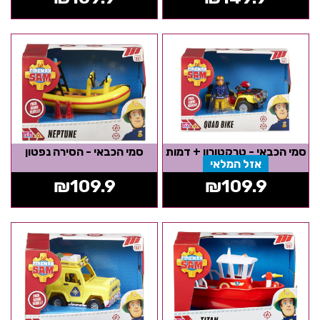
סמי הכבאי - טרקטורון + דמות
סמי הכבאי - הסירה נפטון
אזל המלאי
₪
109.9
₪
109.9