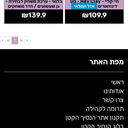
היי קליי - Hey Clay - סט
בלואי - ערכת משחק לבחירה -
דינוזאורים
אזל המלאי
גן שעשועים / חדר משחקים
₪
139.9
₪
109.9
›
»
«
‹
(current)
1
מפת האתר
ראשי
אודותינו
צרו קשר
תרומה לקהילה
תקנון אתר הנסיך הקטן
בלוג הנסיך הקטן