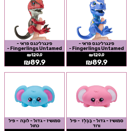
פינגרלינגס פראי -
פינגרלינגס פראי -
Fingerlings Untamed -
Fingerlings Untamed -
קובלט הדינוזאור - כחול -
סלאש הדינוזאור - אדום -
₪
129.9
₪
129.9
אצבענים
אצבענים
₪
89.9
₪
89.9
סמושיז - גדול - בַּבְּלְז - פיל
סמושיז - גדול - לוּנָה - פיל
ורוד
כחול