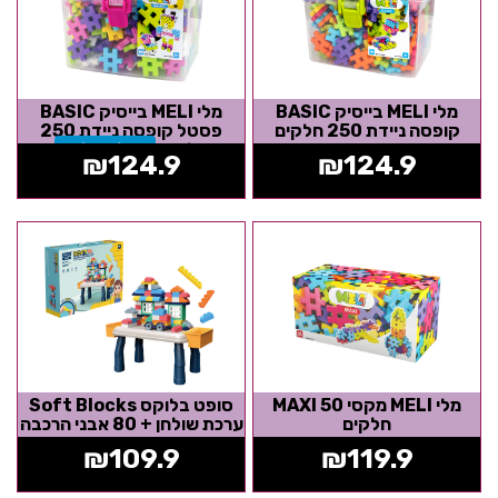
מלי MELI בייסיק BASIC
מלי MELI בייסיק BASIC
קופסה ניידת 250 חלקים
פסטל קופסה ניידת 250
חלקים
אזל המלאי
₪
124.9
₪
124.9
מלי MELI מקסי MAXI 50
סופט בלוקס Soft Blocks
חלקים
ערכת שולחן + 80 אבני הרכבה
גמישות
₪
109.9
₪
119.9