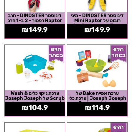
דינוסטר DINOSTER - מיני
דינוסטר DINOSTER - חרב
רובוט על Mini Raptor
Raptor רפטור - 2 ב-1 חרב
Tron- משנה צורה 2 ב-1
ורובה בלאסטר
₪
149.9
₪
149.9
ערכת אפייה Bake של
ערכת ניקוי כלים Wash &
Joseph Joseph | ערכת כלי
Scrub של Joseph Joseph
אפייה לילדים גילאי 3+
| סט אביזרים לשטיפת כלים
₪
104.9
₪
114.9
לילדים...