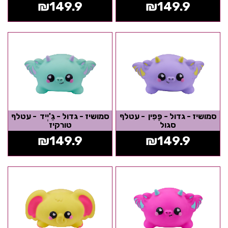
₪
149.9
₪
149.9
סמושיז - גדול - פָּפִין - עטלף
סמושיז - גדול - גֵ'יְיד - עטלף
סגול
טורקיז
₪
149.9
₪
149.9