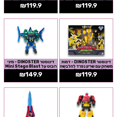
Armor Up - ג'יימין (כחול)
Armor Up - אוז (ירוק)
₪
119.9
₪
119.9
דינוסטר DINOSTER - דמות
דינוסטר DINOSTER - מיני
משחק עם שריון נפרד להלבשה
רובוט על Mini Stego Blast
Armor Up - דלבי (צהוב)
Wings- משנה צורה 2 ב-1
₪
149.9
₪
119.9