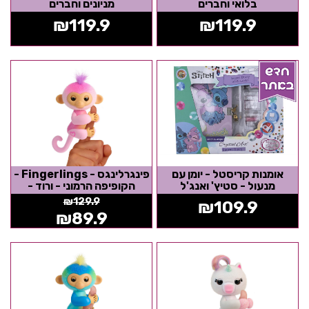
בלואי וחברים
מניונים וחברים
₪
119.9
₪
119.9
אומנות קריסטל - יומן עם
פינגרלינגס - Fingerlings -
מנעול - סטיץ' ואנג'ל
הקופיפה הרמוני - ורוד -
אצבענים
₪
129.9
₪
109.9
₪
89.9