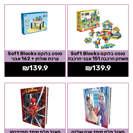
סופט בלוקס Soft Blocks
סופט בלוקס Soft Blocks
משחק הרכבה 151 אבני הרכבה
ערכת שולחן + 162 אבני
גמישות
הרכבה קשיחות
₪
139.9
₪
139.9
פאזל תלת מימד אנה ואלזה
פאזל תלת מימד ספיידרמן