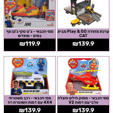
ערכת מזוודה Play & GO מבית
סמי הכבאי - ג'ט סקי ג'ונו צף
CAT
במים - מחודש
₪
119.9
₪
139.9
סמי הכבאי - מסוק חילוץ והצלה
סמי הכבאי - רכב משטרתי
וולבי עם דמות V2
4X4 עם דמות השוטרת רוז
₪
139.9
₪
139.9