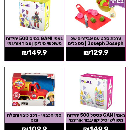
ערכת סלט עם אביזרים של
גאמי GAMI בסיס 500 יחידות
Joseph Joseph | סט כלים
משולשי סיליקון עבור אוריגמי
וירקות להכנת סלט לטבחים
מודולרי
₪
149.9
₪
129.9
צעירים...
גאמי GAMI פסטל 500 יחידות
סמי הכבאי - רכב כיבוי והצלה
משולשי סיליקון עבור אוריגמי
ונוס
מודולרי
₪
109.9
₪
149.9